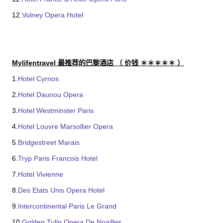
12.
Volney Opera Hotel
Mylifentravel 最推荐的巴黎酒店 （ 价钱 ＊＊＊＊＊ ）
1.
Hotel Cyrnos
2.
Hotel Daunou Opera
3.
Hotel Westminster Paris
4.
Hotel Louvre Marsollier Opera
5
.Bridgestreet Marais
6.
Tryp Paris Francois Hotel
7.
Hotel Vivienne
8.
Des Etats Unis Opera Hotel
9.
Intercontinental Paris Le Grand
10.
Golden Tulip Opera De Noailles