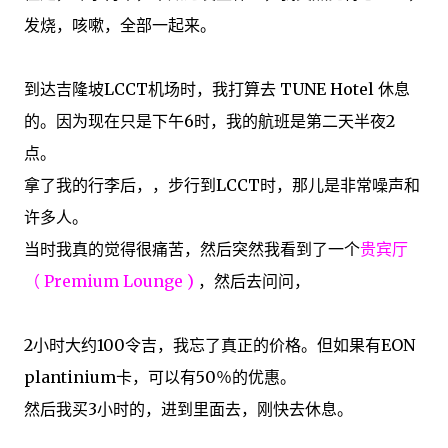
发烧，咳嗽，
全部
一起来
。
到达
吉隆坡
LCCT
机场
时
，我
打算
去 TUNE
Hotel
休息
的
。
因为现在
只是
下午6时
，
我的航班
是
第二天
半夜2
点
。
拿了
我的行李
后，
，
步行
到
LCCT
时
，那儿
是
非常
噪声和
许多人
。
当时
我真的觉得
很痛苦
，然后突然
我看到了一个
贵宾厅
（ Premium Lounge )
，
然后
去问问
，
2小时大
约
100令吉
，我忘了
真正的价格
。
但如果
有
EON
plantinium
卡
，
可以有
50％的
优惠
。
然后我
买3
小时的
，进到
里面去
，刚
快
去
休息
。