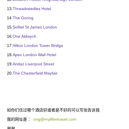
13.
Threadneedles Hotel
14.
The Goring
15.
Sofitel St James London
16.
One Aldwych
17.
Hilton London Tower Bridge
18.
Apex London Wall Hotel
19.
Andaz Liverpool Street
20.
The Chesterfield Mayfair
如你们住过哪个酒店好或者是不好的可以写信告诉我
我的网址是 ：
ong@mylifentravel.com
谢谢