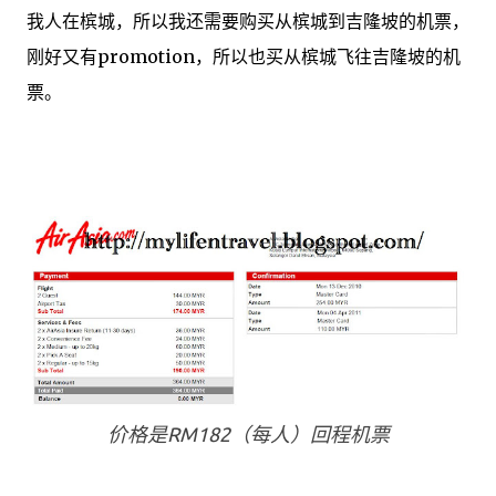
我人在
槟城
，
所以
我还需要
购买
从
槟城
到吉隆坡
的
机票
，
刚好又有promotion
，
所以
也
买
从槟城
飞往
吉隆坡
的
机
票
。
价格
是
RM182
（每人）
回程机票