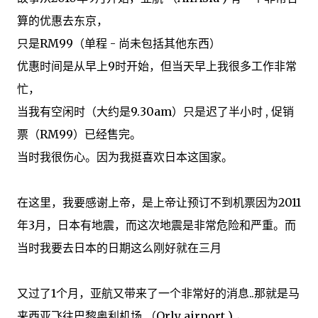
算
的
优惠
去东京
，
只是
RM99
（单程
-
尚未包括
其他
东西
）
优惠时间是从
早上
9时开始
，但
当天
早上
我很多工作非常
忙
，
当我
有空闲时
（大约是9.30am
）只是迟了半小时 ,
促销
票（
RM99
）
已经售完
。
当时
我很
伤心
。
因为我挺
喜欢
日本
这国家
。
在这里
，我
要感谢
上帝
，
是
上帝
让
预订不到机票
因为
2011
年3月
，
日本
有地震
，而
这次地震
是
非常
危险
和
严重
。而
当时我要去日本的日期这么刚好就在三月
又过了1个月
，亚航
又
带来了一个
非常好的消息
..那就是马
来西亚
飞往
巴黎奥利机场 （Orly airport )
，