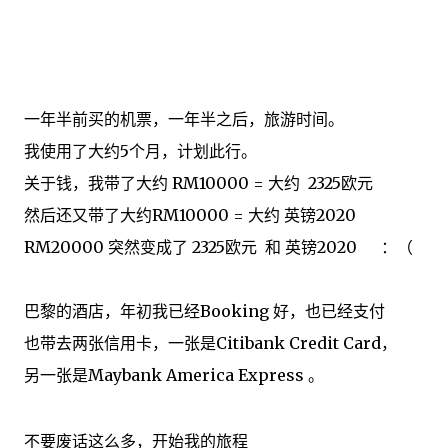
一年半
前
买
的机票
，
一年半
之后
，
旅游时间
。
我
使用了大
约5
个
月
，
计划
此行
。
关于
钱，我
带了大
约
RM10000
= 大
约
2325
欧元
然后还又
带了大
约
RM10000
=
大
约
英镑
2020
RM20000
突然变成
了
2325
欧元
和
英镑
2020
：（
巴黎
的
酒店
，
年初
我已经
Booking 好
，
也
已经
支付
也带去
两张
信用卡
，
一张
是
Citibank Credit Card
，
另一张
是
Maybank America Express
。
不要
废话
这么多
，
开始
我的旅程