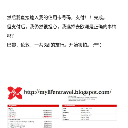
然后
我
直接输入
我
的
信用卡
号码
，
支付
！
！
完成。
但
支付
后
，
我仍然
很
担心
，我
选择去欧洲是正确的事情
吗
？
巴黎，伦敦，
一共
3
周
的旅行
。
开始
害怕
。 :**(