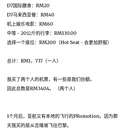
D7
国际
膳食
：RM20
D7
马来西亚
餐
：RM40
机上娱乐
电影
：
RM60
中等
-
20公斤
的
行李
：
RM130.00
选择一个
座位
：
RM200
（Hot Seat
- 会
更加
舒服
）
总计：
RM1
，737
（
一人
）
我
买了两个
人
的
机票
，
有一些
是
我们
份额
。
因此总
数
是
RM3404
。
（
两个人
）
1个月后
，亚航
又有
本地
的
飞行的PRomotion
，
因为那
天
我买的是
从
吉隆坡
飞往
巴黎
。