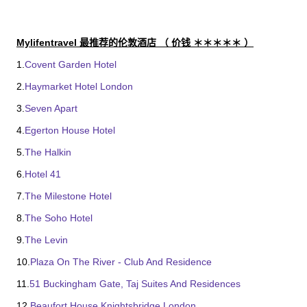
Mylifentravel 最推荐的伦敦酒店 （ 价钱 ＊＊＊＊＊ ）
1.
Covent Garden Hotel
2.
Haymarket Hotel London
3.
Seven Apart
4.
Egerton House Hotel
5.
The Halkin
6.
Hotel 41
7.
The Milestone Hotel
8.
The Soho Hotel
9.
The Levin
10.
Plaza On The River - Club And Residence
11.
51 Buckingham Gate, Taj Suites And Residences
12.
Beaufort House Knightsbridge London