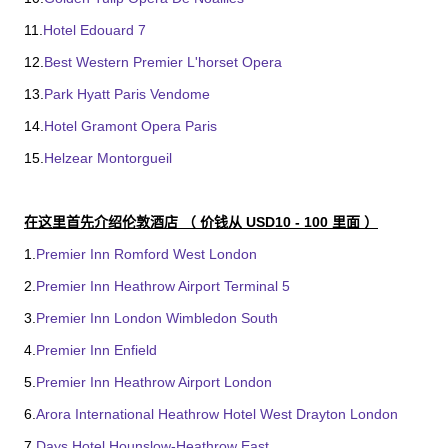
11.
Hotel Edouard 7
12.
Best Western Premier L'horset Opera
13.
Park Hyatt Paris Vendome
14.
Hotel Gramont Opera Paris
15.
Helzear Montorgueil
在这里首先介绍伦敦酒店 （ 价钱从 USD10 - 100 里面 ）
1.
Premier Inn Romford West London
2.
Premier Inn Heathrow Airport Terminal 5
3.
Premier Inn London Wimbledon South
4.
Premier Inn Enfield
5.
Premier Inn Heathrow Airport London
6.
Arora International Heathrow Hotel West Drayton London
7.
Days Hotel Hounslow-Heathrow East