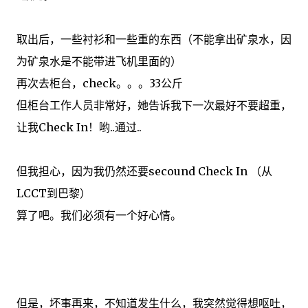
取出
后
，
一些
衬衫
和
一些
重的东西
（
不能
拿出
矿泉水
，因
为
矿泉水
是
不能带进
飞机
里面
的
）
再次
去
柜台
，check。。。
33公斤
但
柜台工作人员
非常好，
她告诉
我
下一次最
好
不要
超重
，
让
我
Check In
！
哟
..
通过
..
但我
担心，因为
我仍然还要
secound Check In （
从
LCCT
到巴黎）
算了吧
。
我们必须有
一个好心情。
但是
，
坏事
再来
，
不
知道
发生什么
，我突然
觉得
想
呕吐，