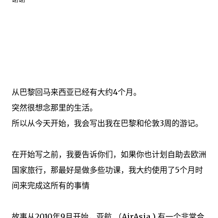
从
巴黎
回马来西亚
已经有
大约4
个
月
。
突然很
想念
那里的生活
。
所以
从今天开始
，
我会写出
我
在巴黎和伦敦
3
周的游记
。
在
开始写
之前
，
我要告诉
你们
，
如果你也
计划自助
去
欧洲
国家旅行
，那
最好是
做
多些
功课
，我大约使用了
5
个
月时
间来
完成
这
所有
的
事情
故事
从2010年
9
月开始
，亚航 （AirAsia )
有
一个
非常合