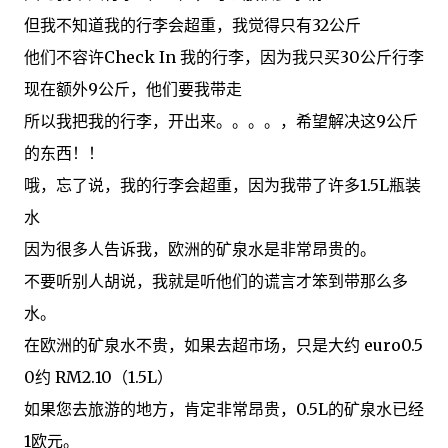
但
我不知道我的
行李
会超
重
，我
觉得
只有32
公斤
他们
不容许Check In
我的行李
，因为我
只买
30公斤
行李
现在
额外
9公斤
，
他们
要我
带走
所以我
把
我
的
行李
，
开出来。。。。
，
希望
解决
这9公斤
的东西
！
！
哦，
忘了说
，
我的行李会
超
重
，因为我
带
了
许多1.5L
瓶装
水
因为很多人
告诉我，
欧洲
的
矿泉水
是非常昂贵的
。
不要
听别
人
胡说
，
我就是
听
他们
的谎言才笨到带那么多
水
。
在欧洲
的
矿泉水
不贵
，
如果
去
超
市场
，
只
是大
约
euro0.5
0
约
RM2.10
（1.5L
）
如果您
去
旅游
的地方
，
肯定
非常
昂贵
，
0.5L
的
矿泉水
已经
1欧元
。