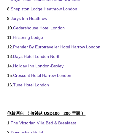
8.
Shepiston Lodge Heathrow London
9.
Jurys Inn Heathrow
10.
Cedarshouse Hotel London
11.
Hillspring Lodge
12.
Premier By Eurotraveller Hotel Harrow London
13.
Days Hotel London North
14.
Holiday Inn London-Bexley
15.
Crescent Hotel Harrow London
16.
Tune Hotel London
伦敦酒店 （ 价钱从 USD100 - 200 里面 ）
1.
The Victorian Villa Bed & Breakfast
2.
Devonshire Hotel