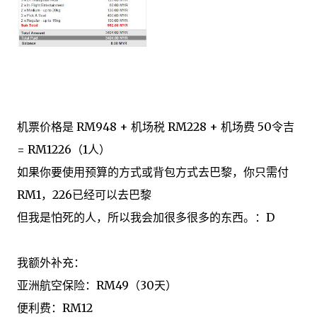
机票
价格
是
RM948
+
机场税
RM228
+
机场费
50令吉
=
RM1
226
（1人）
如果你
要使用
预算
的方式
或背包方式
去
巴黎
，
你
只需付
RM1，
226
已经
可以去
巴黎
但我是怕
死
的
人
，
所以
我会加
很多很多
的
东西
。：D
我
额外
补充：
亚洲航空
保险：
RM49
（
30天
）
便利
费
：
RM12