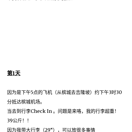
第1天
因为
是
下午5点
的飞机
（
从
槟城
去
吉隆坡
）
约
下午3时30
分
抵达
槟城
机场
。
当
去
到
行李
Check In
。
问题是
来咯
，我的
行李
超重
！
39公斤
！
！
因为
我带
大
行李
（
29
“
）
，
可以放
很多
事情