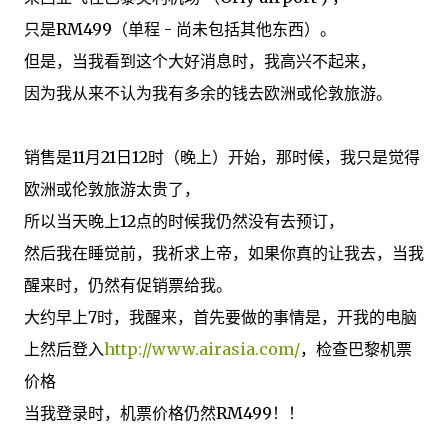
只是
RM499
（
单程
-
尚未
包括
其他东西
）
。
但是
，当我看到
这个大好
消息时
，
我
高兴不起来
，
因为
我从来不
认为我
有
多余的钱
去
欧洲
或伦敦
旅游
。
销售
是
11月21日
12时（晚上）
开始
，那时候
，
我只是觉得
欧洲
或伦敦
旅游
太贵
了
，
所以当天
晚上12点
的
时候
我
仍然没有
去
预订
，
然后
我在
睡觉前
，
我祈求
上帝
，
如果你真的
让我去
，
当
我
醒来
时
，
仍然有
促销
票
给我
。
大约
早上7
时
，
我
醒来，
首先要做的事情
是
，开
我的电脑
上然后登入
http://www.airasia.com/
，
检查
巴黎
机票
价格
当
我
登录
时
，
机票
价格
仍然
RM499
！
！