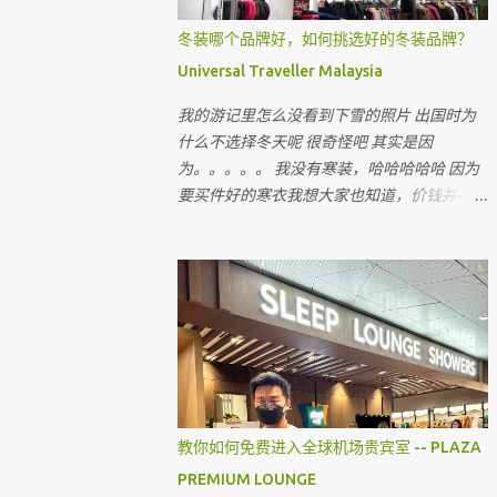
冬装哪个品牌好，如何挑选好的冬装品牌？
Universal Traveller Malaysia
我的游记里怎么没看到下雪的照片 出国时为
什么不选择冬天呢 很奇怪吧 其实是因
为。。。。。 我没有寒装，哈哈哈哈哈 因为
要买件好的寒衣我想大家也知道，价钱并不便
宜 出国的机票和费用已经令我们旅客大出
血，即使飞往国外寒冷的国家，很多时候我们
都省在哪里呢 ？ 就是省在买寒衣，如果亲戚
朋友有，和他们借，对不对 最近听到很多朋
友说上网买会比较值得 但很多我认识的朋友
上网买后，都会建议我不要上网买，为什么呢
教你如何免费进入全球机场贵宾室 -- PLAZA
PREMIUM LOUNGE