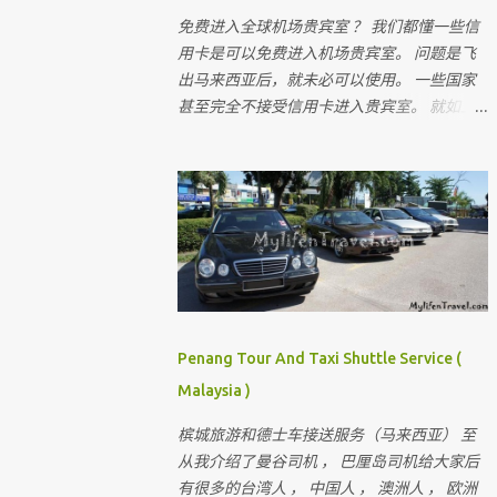
免费进入全球机场贵宾室 ？ 我们都懂一些信
用卡是可以免费进入机场贵宾室。 问题是飞
出马来西亚后，就未必可以使用。 一些国家
甚至完全不接受信用卡进入贵宾室。 就如上
个星期我去了巴黎机场， 布吉岛机场 ， 还有
Doha 机场。 这三家机场我走了超过 20 家的
机场贵宾室。 没有一家接受马来西亚信用
卡， 没有一家。 无论你用的是多么顶级的信
用卡。（除了 American Express Platinum ）
所以出到国外， 可以进入机场贵宾室最长见
的有几种方法。 就是你要有至少这三张卡的
其中一张。 Lounge Key ，Dragon Pass 或
Priority Pass 。 是全球机场最常见也是被的
Penang Tour And Taxi Shuttle Service (
机场贵宾卡。。 我相信不少人会问， 到底那
Malaysia )
一张是最好。 这三张卡我都有，对我来说没
有所谓最好的。 就比如我到了 Doha ，
槟城旅游和德士车接送服务（马来西亚） 至
Priority Pass 只有三家贵宾室选择。 而
从我介绍了曼谷司机 ， 巴厘岛司机给大家后
Dragon Pass 是最多， 有 7 家选择，甚至包括
有很多的台湾人 ， 中国人 ， 澳洲人 ， 欧洲