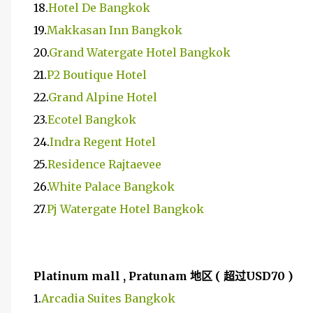
18.
Hotel De Bangkok
19.
Makkasan Inn Bangkok
20.
Grand Watergate Hotel Bangkok
21.
P2 Boutique Hotel
22.
Grand Alpine Hotel
23.
Ecotel Bangkok
24.
Indra Regent Hotel
25.
Residence Rajtaevee
26.
White Palace Bangkok
27
.Pj Watergate Hotel Bangkok
Platinum mall ,
Pratunam 地区 ( 超过USD70 )
1.
Arcadia Suites Bangkok