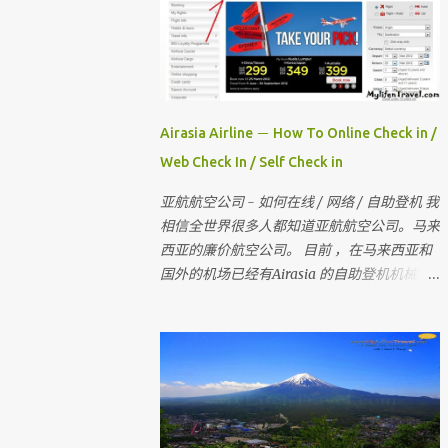
Airasia Airline － How To Online Check in /
Web Check In / Self Check in
亚航航空公司 - 如何在线 / 网络 / 自助登机 我
相信全世界很多人都知道亚航航空公司。马来
西亚的廉价航空公司。 目前 ，在马来西亚和
国外的机场已经有Airasia 的自助登机机械。
如果你没有自助登机办理登机手续 ， 也没有
网上办理登机手续 。 那当你去到柜台登机时
是要多给额外的手续费 。 所以 ， 记得在去机
场前在家里自己做自助登机 。 要怎样做？？
今天我就来教教大家 请记住，你可以在起飞
时间前四小时网上办理登机手续 。四小时后
，就需要到机场自助登机机械办理登机手续。