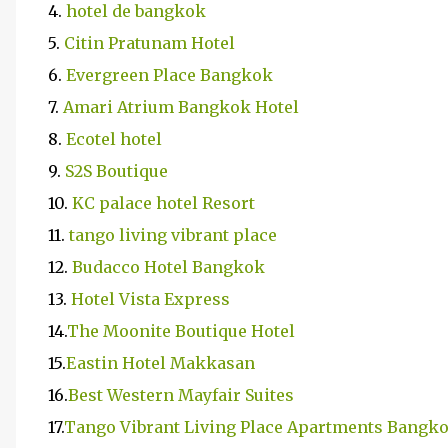
4.
hotel de bangkok
5.
Citin Pratunam Hotel
6.
Evergreen Place Bangkok
7.
Amari Atrium Bangkok Hotel
8.
Ecotel hotel
9.
S2S Boutique
10.
KC palace hotel Resort
11.
tango living vibrant place
12.
Budacco Hotel Bangkok
13.
Hotel Vista Express
14.
The Moonite Boutique Hotel
15.
Eastin Hotel Makkasan
16.
Best Western Mayfair Suites
17.
Tango Vibrant Living Place Apartments Bangk