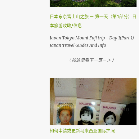
国内航班如吉隆坡，古晋，哥打京那巴鲁，柔
佛，槟城等等前，在1个小时前还可以网上办
日本东京富士山之旅 － 第一天（第1部分）日
理登机手续。 （ Airasia 会任何时刻会有变动
本旅游攻略/信息
， 请上网检查 ） 首先，去 亚洲航空网站 。
然后你会看到 Web Check in ， 按它
Japan Tokyo Mount Fuji trip - Day 1(Part 1)
Japan Travel Guides And Info
（ 按这里看下一页－＞ ）
如何申请或更新马来西亚国际护照