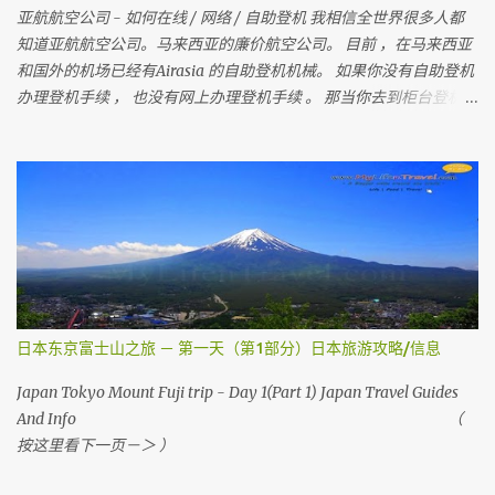
亚航航空公司 - 如何在线 / 网络 / 自助登机 我相信全世界很多人都
知道亚航航空公司。马来西亚的廉价航空公司。 目前 ，在马来西亚
和国外的机场已经有Airasia 的自助登机机械。 如果你没有自助登机
办理登机手续 ， 也没有网上办理登机手续 。 那当你去到柜台登机时
是要多给额外的手续费 。 所以 ， 记得在去机场前在家里自己做自助
登机 。 要怎样做？？ 今天我就来教教大家 请记住，你可以在起飞时
间前四小时网上办理登机手续 。四小时后 ，就需要到机场自助登机
机械办理登机手续。 国内航班如吉隆坡，古晋，哥打京那巴鲁，柔
佛，槟城等等前，在1个小时前还可以网上办理登机手续。 （
Airasia 会任何时刻会有变动 ， 请上网检查 ） 首先，去 亚洲航空网
站 。 然后你会看到 Web Check in ， 按它
日本东京富士山之旅 － 第一天（第1部分）日本旅游攻略/信息
Japan Tokyo Mount Fuji trip - Day 1(Part 1) Japan Travel Guides
And Info （
按这里看下一页－＞ ）