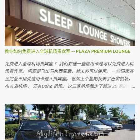
都会建议我不要上网买，为什么呢
教你如何免费进入全球机场贵宾室 -- PLAZA PREMIUM LOUNGE
免费进入全球机场贵宾室 ？ 我们都懂一些信用卡是可以免费进入机
场贵宾室。 问题是飞出马来西亚后，就未必可以使用。 一些国家甚
至完全不接受信用卡进入贵宾室。 就如上个星期我去了巴黎机场，
布吉岛机场 ， 还有Doha 机场。 这三家机场我走了超过 20 家的机
场贵宾室。 没有一家接受马来西亚信用卡， 没有一家。 无论你用的
是多么顶级的信用卡。（除了 American Express Platinum ） 所以
出到国外， 可以进入机场贵宾室最长见的有几种方法。 就是你要有
至少这三张卡的其中一张。 Lounge Key ，Dragon Pass 或 Priority
Pass 。 是全球机场最常见也是被的机场贵宾卡。。 我相信不少人会
问， 到底那一张是最好。 这三张卡我都有，对我来说没有所谓最好
的。 就比如我到了 Doha ， Priority Pass 只有三家贵宾室选择。 而