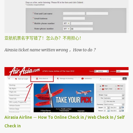
亚航机票名字写错了！怎么办？不用担心！
Airasia ticket name written wrong ，How to do ？
Airasia Airline － How To Online Check in / Web Check In / Self
Check in