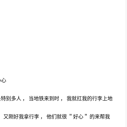
小心
是特别多人 ， 当地铁来到时 ， 我就扛我的行李上地
 又刚好我拿行李 ， 他们就很 ＂好心＂ 的来帮我