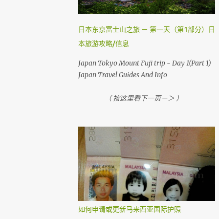
，就需要到机场自助登机机械办理登机手续。
国内航班如吉隆坡，古晋，哥打京那巴鲁，柔
佛，槟城等等前，在1个小时前还可以网上办
日本东京富士山之旅 － 第一天（第1部分）日
理登机手续。 （ Airasia 会任何时刻会有变动
本旅游攻略/信息
， 请上网检查 ） 首先，去 亚洲航空网站 。
然后你会看到 Web Check in ， 按它
Japan Tokyo Mount Fuji trip - Day 1(Part 1)
Japan Travel Guides And Info
（ 按这里看下一页－＞ ）
如何申请或更新马来西亚国际护照