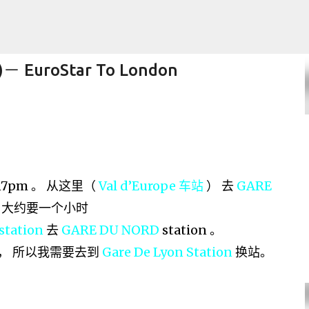
跳至主要内容
2 )－ EuroStar To London
 Laptop
17pm 。 从这里（
Val d’Europe 车站
） 去
GARE
l ） 大约要一个小时
station
去
GARE DU NORD
station 。
 ， 所以我需要去到
Gare De Lyon Station
换站。