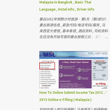
Malaysia in Bangkok , Basic Thai
Language , Hotel info , Driver info
曼谷2012年倒数计时旅游 - 第1天（第1部分）
曼谷旅游信息 , 紧急代码/电话号码/服务 , 马
来西亚大使馆 , 基本泰语 , 酒店资料 , 司机资料
在还没有开始写我的曼谷旅程之前 ，首先先
介绍和讲解曼谷的旅游信息和其它的资料 还
有我刚刚完成的 － 巴黎和伦敦三个星期旅行
， 欢迎你们来作客 首先要介绍这次曼谷的“团
员”和说明关于曼谷的某些东西 我一直有带朋
友出国玩 （ 但我不是导游 ） 最多的一次是带
十六个人 。 这次是七个人 （ 包括我 ）
但。。。对我来说 ， 这次是最困难的一次 。
为什么？？？？ 看看相片先 。
How To Online Submit Income Tax 2012 ／
2013 Online e-Filling ( Malaysia )
如何在网上提交所得税 ( 马来西亚 ) 所得税每