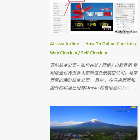
Airasia Airline － How To Online Check in /
Web Check In / Self Check in
亚航航空公司 - 如何在线 / 网络 / 自助登机 我
相信全世界很多人都知道亚航航空公司。马来
西亚的廉价航空公司。 目前 ，在马来西亚和
国外的机场已经有Airasia 的自助登机机械。
如果你没有自助登机办理登机手续 ， 也没有
网上办理登机手续 。 那当你去到柜台登机时
是要多给额外的手续费 。 所以 ， 记得在去机
场前在家里自己做自助登机 。 要怎样做？？
今天我就来教教大家 请记住，你可以在起飞
时间前四小时网上办理登机手续 。四小时后