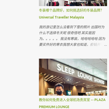
冬装哪个品牌好，如何挑选好的冬装品牌？
Universal Traveller Malaysia
我的游记里怎么没看到下雪的照片 出国时为
什么不选择冬天呢 很奇怪吧 其实是因
为。。。。。 我没有寒装，哈哈哈哈哈 因为
要买件好的寒衣我想大家也知道，价钱并不便
宜 出国的机票和费用已经令我们旅客大出
血，即使飞往国外寒冷的国家，很多时候我们
都省在哪里呢 ？ 就是省在买寒衣，如果亲戚
朋友有，和他们借，对不对 最近听到很多朋
友说上网买会比较值得 但很多我认识的朋友
上网买后，都会建议我不要上网买，为什么呢
教你如何免费进入全球机场贵宾室 -- PLAZA
PREMIUM LOUNGE