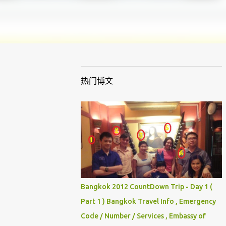
热门博文
Bangkok 2012 CountDown Trip - Day 1 (
Part 1 ) Bangkok Travel Info , Emergency
Code / Number / Services , Embassy of