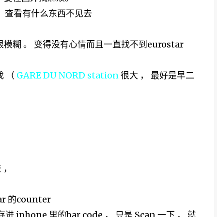
 。 查看有什么东西不见去
糊 。 变得没有心情而且一直找不到eurostar
找 （
GARE DU NORD station
很大 ， 最好是早二
去 ，
的counter
phone 里的bar code ， 只是 Scan 一下 ， 就