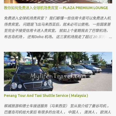
教你如何免费进入全球机场贵宾室 -- PLAZA PREMIUM LOUNGE
免费进入全球机场贵宾室 ？ 我们都懂一些信用卡是可以免费进入机
场贵宾室。 问题是飞出马来西亚后，就未必可以使用。 一些国家甚
至完全不接受信用卡进入贵宾室。 就如上个星期我去了巴黎机场，
布吉岛机场 ， 还有Doha 机场。 这三家机场我走了超过 20 家的机
场贵宾室。 没有一家接受马来西亚信用卡， 没有一家。 无论你用的
是多么顶级的信用卡。（除了 American Express Platinum ） 所以
出到国外， 可以进入机场贵宾室最长见的有几种方法。 就是你要有
至少这三张卡的其中一张。 Lounge Key ，Dragon Pass 或 Priority
Pass 。 是全球机场最常见也是被的机场贵宾卡。。 我相信不少人会
问， 到底那一张是最好。 这三张卡我都有，对我来说没有所谓最好
的。 就比如我到了 Doha ， Priority Pass 只有三家贵宾室选择。 而
Dragon Pass 是最多， 有 7 家选择，甚至包括免费按摩。 那是不是
Priority Pass 是最差， 其实不是。 就看你前往的机场。。。 当然如
Penang Tour And Taxi Shuttle Service ( Malaysia )
果这三张卡全部都有是最好。。。 可以先去按摩， 按摩后去用餐，
用餐后还可以开个私人房间休息。 长时间转机还可以体验到不一样
槟城旅游和德士车接送服务（马来西亚） 至从我介绍了曼谷司机 ，
的贵宾室。 至于要如何申请到这些国外被公认的机场贵宾卡 ？？
巴厘岛司机给大家后 有很多的台湾人 ， 中国人 ， 澳洲人 ， 欧洲人