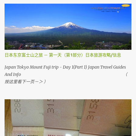
登机 。 要怎样做？？ 今天我就来教教大家 请记住，你可以在起飞时
间前四小时网上办理登机手续 。四小时后 ，就需要到机场自助登机
机械办理登机手续。 国内航班如吉隆坡，古晋，哥打京那巴鲁，柔
佛，槟城等等前，在1个小时前还可以网上办理登机手续。 （
Airasia 会任何时刻会有变动 ， 请上网检查 ） 首先，去 亚洲航空网
站 。 然后你会看到 Web Check in ， 按它
日本东京富士山之旅 － 第一天（第1部分）日本旅游攻略/信息
Japan Tokyo Mount Fuji trip - Day 1(Part 1) Japan Travel Guides
And Info （
按这里看下一页－＞ ）