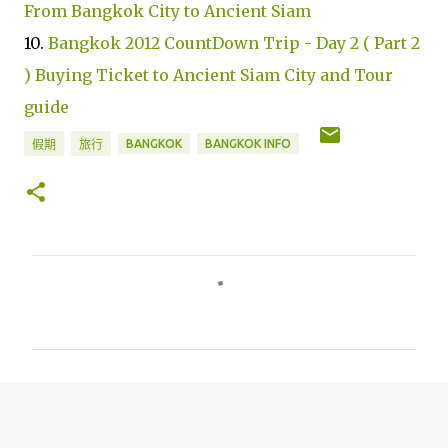
From Bangkok City to Ancient Siam
10.
Bangkok 2012 CountDown Trip - Day 2 ( Part 2
) Buying Ticket to Ancient Siam City and Tour
guide
BANGKOK
BANGKOK INFO
假期
旅行
评
论