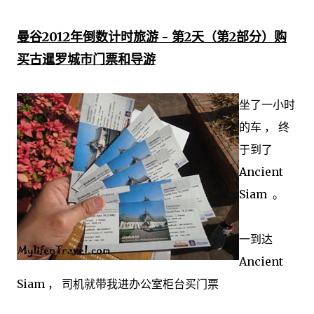
曼谷2012年倒数计时旅游 - 第2天（第2部分）购
买古暹罗城市门票和导游
坐了一小时
的车 ， 终
于到了
Ancient
Siam 。
一到达
Ancient
Siam ， 司机就带我进办公室柜台买门票