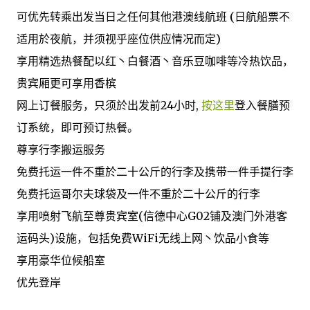
可优先转乘出发当日之任何其他港澳线航班 (日航船票不
适用於夜航，并须视乎座位供应情况而定)
享用精选热餐配以红丶白餐酒丶音乐豆咖啡等冷热饮品，
贵宾厢更可享用香槟
网上订餐服务，只须於出发前24小时,
按这里
登入餐膳预
订系统，即可预订热餐。
尊享行李搬运服务
免费托运一件不重於二十公斤的行李及携带一件手提行李
免费托运哥尔夫球袋及一件不重於二十公斤的行李
享用喷射飞航至尊贵宾室(信德中心G02铺及澳门外港客
运码头)设施，包括免费WiFi无线上网丶饮品小食等
享用豪华位候船室
优先登岸