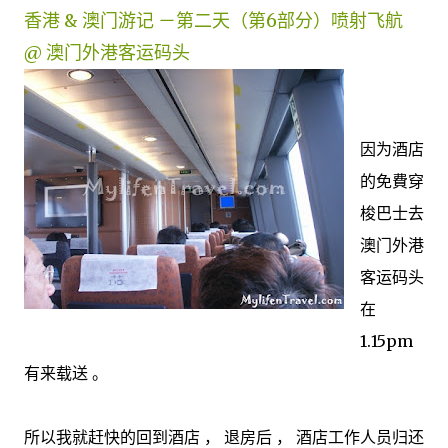
香港 & 澳门游记 －第二天（第6部分）喷射飞航
@ 澳门外港客运码头
因为酒店
的免費穿
梭巴士去
澳门外港
客运码头
在
1.15pm
有来载送 。
所以我就赶快的回到酒店 ， 退房后 ， 酒店工作人员归还