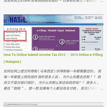
信息和其它的资料 还有我刚刚完成的 － 巴黎和伦敦三个星期旅行 ，
欢迎你们来作客 首先要介绍这次曼谷的“团员”和说明关于曼谷的某
些东西 我一直有带朋友出国玩 （ 但我不是导游 ） 最多的一次是带
十六个人 。 这次是七个人 （ 包括我 ）但。。。对我来说 ， 这次是
最困难的一次 。 为什么？？？？ 看看相片先 。
How To Online Submit Income Tax 2012 ／ 2013 Online e-Filling
( Malaysia )
如何在网上提交所得税 ( 马来西亚 ) 所得税每一年都需要还的 。 我
每一年都是上网完成的 我听很多人说 ， 为什么你要去还税 ？？ 政
府又不是对我们很好 ， 为什么你那么笨还给政府钱？？ 很多人 ，
都在＂跑税＂ ， 想一想 如果每个人都没有支付税 ， 那我们马来西
亚人是不是不能成功？ 我们孩子上学是免费的 ， 去政府医院是不用
付钱