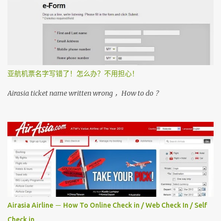
亚航机票名字写错了！怎么办？不用担心！
Airasia ticket name written wrong ，How to do ？
Airasia Airline － How To Online Check in / Web Check In / Self
Check in