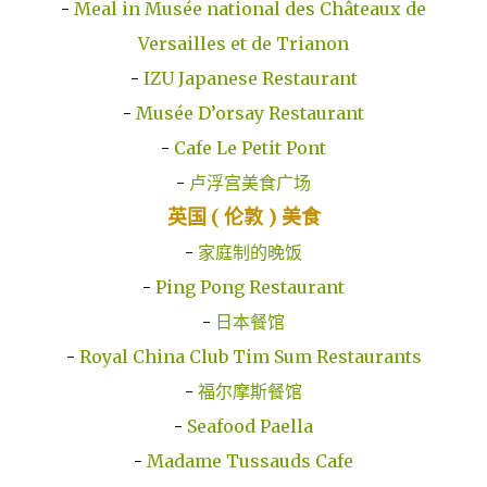
-
Meal in Musée national des Châteaux de
Versailles et de Trianon
-
IZU Japanese Restaurant
-
Musée D’orsay Restaurant
-
Cafe Le Petit Pont
-
卢浮宫美食广场
英国 ( 伦敦 ) 美食
-
家庭制的晚饭
-
Ping Pong Restaurant
-
日本餐馆
-
Royal China Club Tim Sum Restaurants
-
福尔摩斯餐馆
-
Seafood Paella
-
Madame Tussauds Cafe