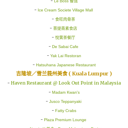
-
Le Boss 餐馆
-
Ice Cream Societe Village Mall
-
食旺肉骨茶
-
菩提斋素食店
-
悅薲茶餐厅
-
De Sabai Cafe
-
Yak Lai Restoran
-
Hatsuhana Japanese Restaurant
吉隆坡／雪兰莪州美食 ( Kuala Lumpur )
-
Haven Restaurant @ Look Out Point in Malaysia
-
Madam Kwan's
-
Jusco Teppanyaki
-
Fatty Crabs
-
Plaza Premium Lounge