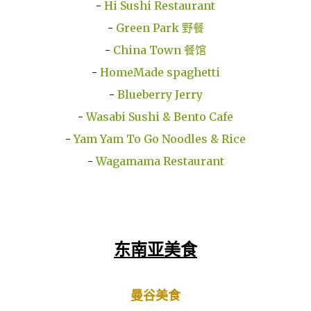
-
Hi Sushi Restaurant
-
Green Park 野餐
-
China Town 餐馆
-
HomeMade spaghetti
-
Blueberry Jerry
-
Wasabi Sushi & Bento Cafe
-
Yam Yam To Go Noodles & Rice
-
Wagamama Restaurant
东南亚美食
曼谷美食