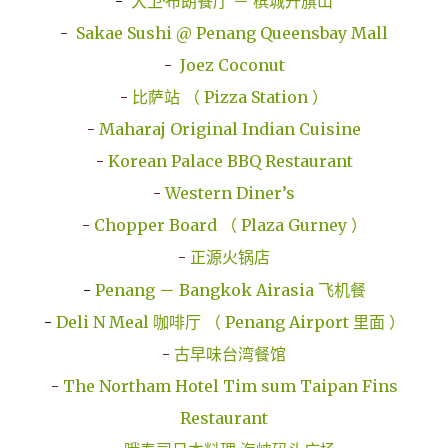
-
大卫·布朗餐厅 － 槟城升旗山
-
Sakae Sushi @ Penang Queensbay Mall
-
Joez Coconut
-
比萨站 （ Pizza Station ）
-
Maharaj Original Indian Cuisine
-
Korean Palace BBQ Restaurant
-
Western Diner’s
-
Chopper Board （ Plaza Gurney ）
-
正源火锅店
-
Penang － Bangkok Airasia 飞机餐
-
Deli N Meal 咖啡厅 （ Penang Airport 里面 ）
-
古早味台湾餐馆
-
The Northam Hotel Tim sum Taipan Fins
Restaurant