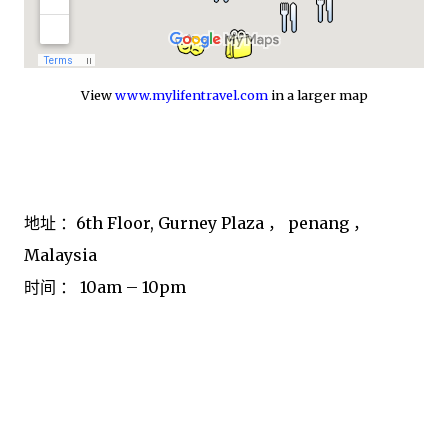
View
www.mylifentravel.com
in a larger map
地址 ：6th Floor, Gurney Plaza ， penang ，
Malaysia
时间 ： 10am – 10pm