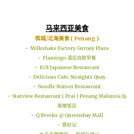
马来西亚美食
槟城/北海
美食 ( Penang )
-
Milkshake Factory Gurney Plaza
-
Flamingo 酒店自助早餐
-
KOI Japanese Restaurant
-
Delicious Cafe, Straights Quay
-
Noodle Station Restaurant
-
Starview Restaurant ( Prai ) Penang Malaysia 仙
景楼饭店
-
Q Breeks @ Queensbay Mall
-
鼎好记