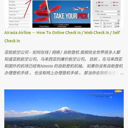
Airasia Airline － How To Online Check in / Web Check In / Self
Check in
亚航航空公司 - 如何在线 / 网络 / 自助登机 我相信全世界很多人都
知道亚航航空公司。马来西亚的廉价航空公司。 目前 ，在马来西亚
和国外的机场已经有Airasia 的自助登机机械。 如果你没有自助登机
办理登机手续 ， 也没有网上办理登机手续 。 那当你去到柜台登机时
是要多给额外的手续费 。 所以 ， 记得在去机场前在家里自己做自助
登机 。 要怎样做？？ 今天我就来教教大家 请记住，你可以在起飞时
间前四小时网上办理登机手续 。四小时后 ，就需要到机场自助登机
机械办理登机手续。 国内航班如吉隆坡，古晋，哥打京那巴鲁，柔
佛，槟城等等前，在1个小时前还可以网上办理登机手续。 （
Airasia 会任何时刻会有变动 ， 请上网检查 ） 首先，去 亚洲航空网
站 。 然后你会看到 Web Check in ， 按它