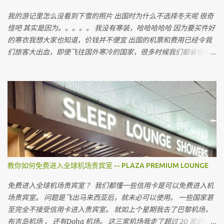
我的游记里怎么没看到下雪的照片 出国时为什么不选择冬天呢 很奇
怪吧 其实是因为。。。。。 我没有寒装，哈哈哈哈哈 因为要买件好
的寒衣我想大家也知道，价钱并不便宜 出国的机票和费用已经令我
们旅客大出血，即使飞往国外寒冷的国家，很多时候我们都省在哪
里呢 ？ 就是省在买寒衣，如果亲戚朋友有，和他们借，对不对 最近
听到很多朋友说上网买会比较值得 但很多我认识的朋友上网买后，
都会建议我不要上网买，为什么呢
教你如何免费进入全球机场贵宾室 -- PLAZA PREMIUM LOUNGE
免费进入全球机场贵宾室 ？ 我们都懂一些信用卡是可以免费进入机
场贵宾室。 问题是飞出马来西亚后，就未必可以使用。 一些国家甚
至完全不接受信用卡进入贵宾室。 就如上个星期我去了巴黎机场，
布吉岛机场 ， 还有Doha 机场。 这三家机场我走了超过 20 家的机