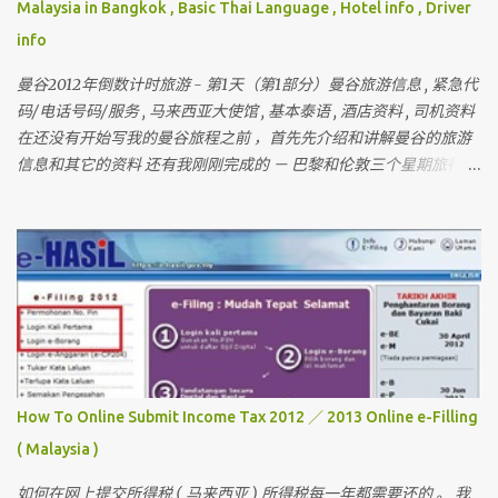
Malaysia in Bangkok , Basic Thai Language , Hotel info , Driver
info
曼谷2012年倒数计时旅游 - 第1天（第1部分）曼谷旅游信息 , 紧急代
码/电话号码/服务 , 马来西亚大使馆 , 基本泰语 , 酒店资料 , 司机资料
在还没有开始写我的曼谷旅程之前 ，首先先介绍和讲解曼谷的旅游
信息和其它的资料 还有我刚刚完成的 － 巴黎和伦敦三个星期旅行 ，
欢迎你们来作客 首先要介绍这次曼谷的“团员”和说明关于曼谷的某
些东西 我一直有带朋友出国玩 （ 但我不是导游 ） 最多的一次是带
十六个人 。 这次是七个人 （ 包括我 ）但。。。对我来说 ， 这次是
最困难的一次 。 为什么？？？？ 看看相片先 。
How To Online Submit Income Tax 2012 ／ 2013 Online e-Filling
( Malaysia )
如何在网上提交所得税 ( 马来西亚 ) 所得税每一年都需要还的 。 我