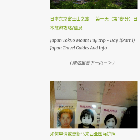
，就需要到机场自助登机机械办理登机手续。
国内航班如吉隆坡，古晋，哥打京那巴鲁，柔
佛，槟城等等前，在1个小时前还可以网上办
日本东京富士山之旅 － 第一天（第1部分）日
理登机手续。 （ Airasia 会任何时刻会有变动
本旅游攻略/信息
， 请上网检查 ） 首先，去 亚洲航空网站 。
然后你会看到 Web Check in ， 按它
Japan Tokyo Mount Fuji trip - Day 1(Part 1)
Japan Travel Guides And Info
（ 按这里看下一页－＞ ）
如何申请或更新马来西亚国际护照