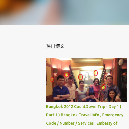
热门博文
Bangkok 2012 CountDown Trip - Day 1 (
Part 1 ) Bangkok Travel Info , Emergency
Code / Number / Services , Embassy of