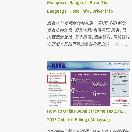
Malaysia in Bangkok , Basic Thai
Language , Hotel info , Driver info
曼谷2012年倒数计时旅游 - 第1天（第1部分）
曼谷旅游信息 , 紧急代码/电话号码/服务 , 马
来西亚大使馆 , 基本泰语 , 酒店资料 , 司机资料
在还没有开始写我的曼谷旅程之前 ，首先先
介绍和讲解曼谷的旅游信息和其它的资料 还
有我刚刚完成的 － 巴黎和伦敦三个星期旅行
， 欢迎你们来作客 首先要介绍这次曼谷的“团
员”和说明关于曼谷的某些东西 我一直有带朋
友出国玩 （ 但我不是导游 ） 最多的一次是带
十六个人 。 这次是七个人 （ 包括我 ）
但。。。对我来说 ， 这次是最困难的一次 。
为什么？？？？ 看看相片先 。
How To Online Submit Income Tax 2012 ／
2013 Online e-Filling ( Malaysia )
如何在网上提交所得税 ( 马来西亚 ) 所得税每