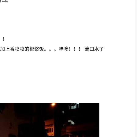
档口。
。
 ！！
然后在加上香喷喷的椰浆饭。。。哇噢！！！ 流口水了