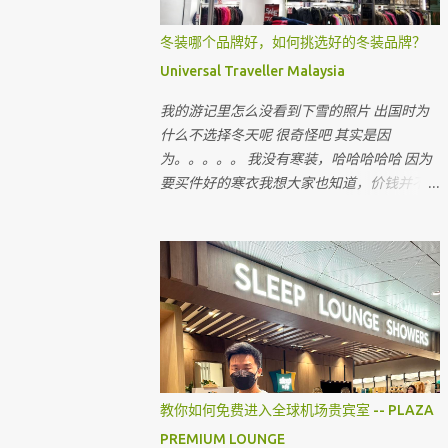
冬装哪个品牌好，如何挑选好的冬装品牌？
Universal Traveller Malaysia
我的游记里怎么没看到下雪的照片 出国时为
什么不选择冬天呢 很奇怪吧 其实是因
为。。。。。 我没有寒装，哈哈哈哈哈 因为
要买件好的寒衣我想大家也知道，价钱并不便
宜 出国的机票和费用已经令我们旅客大出
血，即使飞往国外寒冷的国家，很多时候我们
都省在哪里呢 ？ 就是省在买寒衣，如果亲戚
朋友有，和他们借，对不对 最近听到很多朋
友说上网买会比较值得 但很多我认识的朋友
上网买后，都会建议我不要上网买，为什么呢
教你如何免费进入全球机场贵宾室 -- PLAZA
PREMIUM LOUNGE