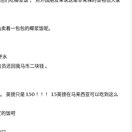
他们吃椰浆饭 ， 对外国朋友来说这是非常辣的食物但大家
站卖着一包包的椰浆饭呢。
杯水
务员还回我马币二块钱 。
 英镑只是 1.50 ！！！ 1.5英镑在马来西亚可以吃到这么
宜的饭吧