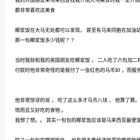
我的外国朋友来马来西亚找我介绍大马美食时我一定介绍
都非常喜欢这美食
椰浆饭在大马无处都可以发现， 甚至有马来同胞在加油
那一包椰浆饭多少钱呢 ？？
当时我就和我的英国朋友吃椰浆饭 ， 二人吃了六包加二
付款时他非常奇怪的是我付了一张红色的马币10 ，而服
他非常惊讶的说 ， 吃了这么多才马币八块 ， 他算了算。。
饱而且又好吃的食物 。
我想了想。。 其实一包包的椰浆饭应该是马来西亚最便