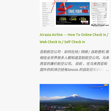
Airasia Airline － How To Online Check in /
Web Check In / Self Check in
亚航航空公司 - 如何在线 / 网络 / 自助登机 我
相信全世界很多人都知道亚航航空公司。马来
西亚的廉价航空公司。 目前 ，在马来西亚和
国外的机场已经有Airasia 的自助登机机械。
如果你没有自助登机办理登机手续 ， 也没有
网上办理登机手续 。 那当你去到柜台登机时
是要多给额外的手续费 。 所以 ， 记得在去机
场前在家里自己做自助登机 。 要怎样做？？
今天我就来教教大家 请记住，你可以在起飞
时间前四小时网上办理登机手续 。四小时后