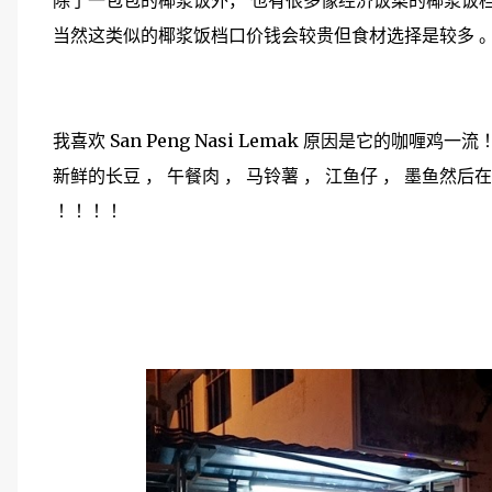
除了一包包的椰浆饭外， 也有很多像经济饭菜的椰浆饭
当然这类似的椰浆饭档口价钱会较贵但食材选择是较多 
我喜欢 San Peng Nasi Lemak 原因是它的咖喱鸡一流
新鲜的长豆 ， 午餐肉 ， 马铃薯 ， 江鱼仔 ， 墨鱼
！！！！