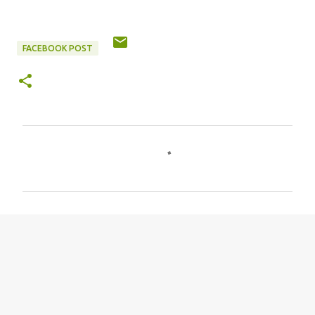
FACEBOOK POST
评
论