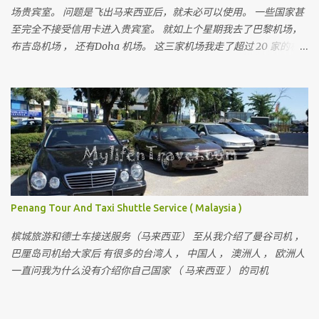
场贵宾室。 问题是飞出马来西亚后，就未必可以使用。 一些国家甚
至完全不接受信用卡进入贵宾室。 就如上个星期我去了巴黎机场，
布吉岛机场 ， 还有Doha 机场。 这三家机场我走了超过 20 家的机
场贵宾室。 没有一家接受马来西亚信用卡， 没有一家。 无论你用的
是多么顶级的信用卡。（除了 American Express Platinum ） 所以
出到国外， 可以进入机场贵宾室最长见的有几种方法。 就是你要有
至少这三张卡的其中一张。 Lounge Key ，Dragon Pass 或 Priority
Pass 。 是全球机场最常见也是被的机场贵宾卡。。 我相信不少人会
问， 到底那一张是最好。 这三张卡我都有，对我来说没有所谓最好
的。 就比如我到了 Doha ， Priority Pass 只有三家贵宾室选择。 而
Dragon Pass 是最多， 有 7 家选择，甚至包括免费按摩。 那是不是
Priority Pass 是最差， 其实不是。 就看你前往的机场。。。 当然如
Penang Tour And Taxi Shuttle Service ( Malaysia )
果这三张卡全部都有是最好。。。 可以先去按摩， 按摩后去用餐，
用餐后还可以开个私人房间休息。 长时间转机还可以体验到不一样
槟城旅游和德士车接送服务（马来西亚） 至从我介绍了曼谷司机 ，
的贵宾室。 至于要如何申请到这些国外被公认的机场贵宾卡 ？？
巴厘岛司机给大家后 有很多的台湾人 ， 中国人 ， 澳洲人 ， 欧洲人
Dragon pass 我之前分享过， 而且还是免年费。 查看这里 ：
一直问我为什么没有介绍你自己国家 （ 马来西亚 ） 的司机
https://bit.ly/42lT0nV 至于 Lounge Key 及 Priority Pass 的功能我之
后也会分享出来。 Priority Pass 对我来说是申请这么多信用卡中，