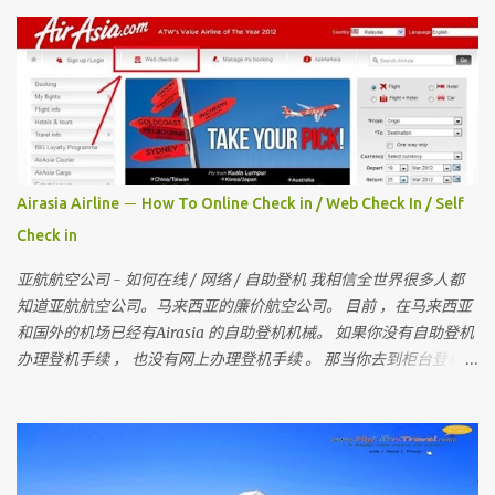
Airasia Airline － How To Online Check in / Web Check In / Self
Check in
亚航航空公司 - 如何在线 / 网络 / 自助登机 我相信全世界很多人都
知道亚航航空公司。马来西亚的廉价航空公司。 目前 ，在马来西亚
和国外的机场已经有Airasia 的自助登机机械。 如果你没有自助登机
办理登机手续 ， 也没有网上办理登机手续 。 那当你去到柜台登机时
是要多给额外的手续费 。 所以 ， 记得在去机场前在家里自己做自助
登机 。 要怎样做？？ 今天我就来教教大家 请记住，你可以在起飞时
间前四小时网上办理登机手续 。四小时后 ，就需要到机场自助登机
机械办理登机手续。 国内航班如吉隆坡，古晋，哥打京那巴鲁，柔
佛，槟城等等前，在1个小时前还可以网上办理登机手续。 （