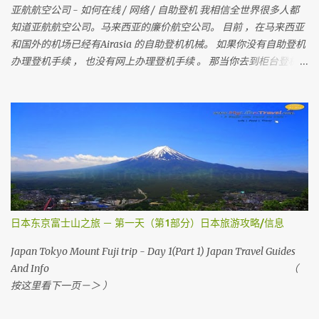
亚航航空公司 - 如何在线 / 网络 / 自助登机 我相信全世界很多人都
知道亚航航空公司。马来西亚的廉价航空公司。 目前 ，在马来西亚
和国外的机场已经有Airasia 的自助登机机械。 如果你没有自助登机
办理登机手续 ， 也没有网上办理登机手续 。 那当你去到柜台登机时
是要多给额外的手续费 。 所以 ， 记得在去机场前在家里自己做自助
登机 。 要怎样做？？ 今天我就来教教大家 请记住，你可以在起飞时
间前四小时网上办理登机手续 。四小时后 ，就需要到机场自助登机
机械办理登机手续。 国内航班如吉隆坡，古晋，哥打京那巴鲁，柔
佛，槟城等等前，在1个小时前还可以网上办理登机手续。 （
Airasia 会任何时刻会有变动 ， 请上网检查 ） 首先，去 亚洲航空网
站 。 然后你会看到 Web Check in ， 按它
日本东京富士山之旅 － 第一天（第1部分）日本旅游攻略/信息
Japan Tokyo Mount Fuji trip - Day 1(Part 1) Japan Travel Guides
And Info （
按这里看下一页－＞ ）