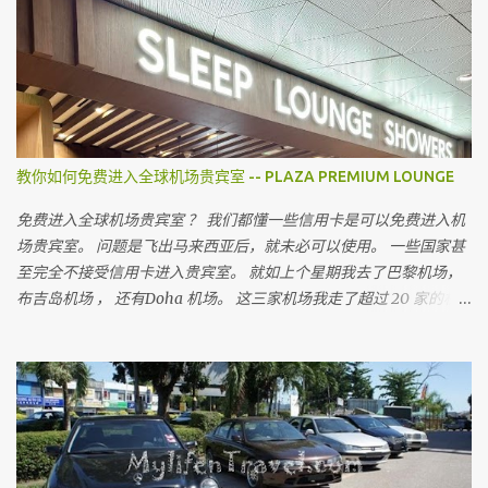
都会建议我不要上网买，为什么呢
教你如何免费进入全球机场贵宾室 -- PLAZA PREMIUM LOUNGE
免费进入全球机场贵宾室 ？ 我们都懂一些信用卡是可以免费进入机
场贵宾室。 问题是飞出马来西亚后，就未必可以使用。 一些国家甚
至完全不接受信用卡进入贵宾室。 就如上个星期我去了巴黎机场，
布吉岛机场 ， 还有Doha 机场。 这三家机场我走了超过 20 家的机
场贵宾室。 没有一家接受马来西亚信用卡， 没有一家。 无论你用的
是多么顶级的信用卡。（除了 American Express Platinum ） 所以
出到国外， 可以进入机场贵宾室最长见的有几种方法。 就是你要有
至少这三张卡的其中一张。 Lounge Key ，Dragon Pass 或 Priority
Pass 。 是全球机场最常见也是被的机场贵宾卡。。 我相信不少人会
问， 到底那一张是最好。 这三张卡我都有，对我来说没有所谓最好
的。 就比如我到了 Doha ， Priority Pass 只有三家贵宾室选择。 而