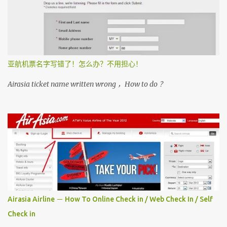
亚航机票名字写错了！怎么办？不用担心！
Airasia ticket name written wrong ，How to do ？
Airasia Airline － How To Online Check in / Web Check In / Self
Check in