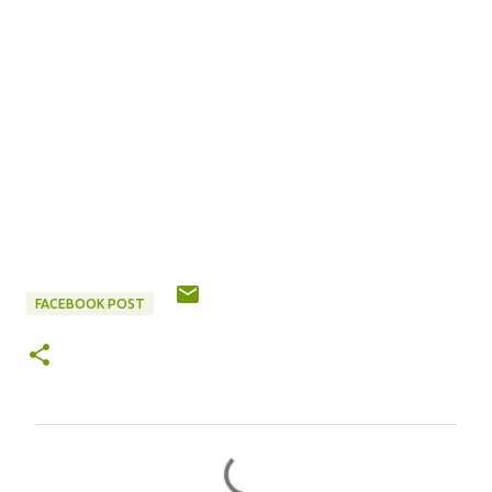
FACEBOOK POST
评
论