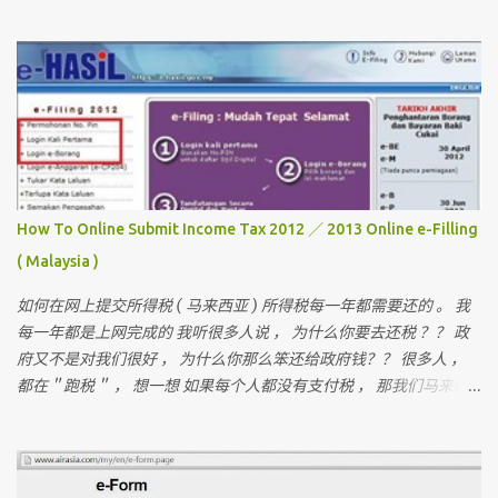
欢迎你们来作客 首先要介绍这次曼谷的“团员”和说明关于曼谷的某
些东西 我一直有带朋友出国玩 （ 但我不是导游 ） 最多的一次是带
十六个人 。 这次是七个人 （ 包括我 ）但。。。对我来说 ， 这次是
最困难的一次 。 为什么？？？？ 看看相片先 。
How To Online Submit Income Tax 2012 ／ 2013 Online e-Filling
( Malaysia )
如何在网上提交所得税 ( 马来西亚 ) 所得税每一年都需要还的 。 我
每一年都是上网完成的 我听很多人说 ， 为什么你要去还税 ？？ 政
府又不是对我们很好 ， 为什么你那么笨还给政府钱？？ 很多人 ，
都在＂跑税＂ ， 想一想 如果每个人都没有支付税 ， 那我们马来西
亚人是不是不能成功？ 我们孩子上学是免费的 ， 去政府医院是不用
付钱