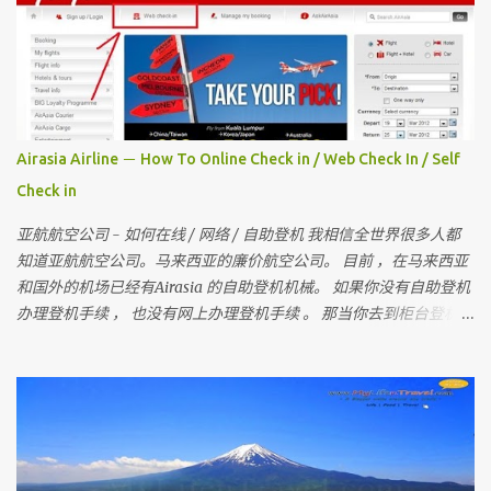
Airasia Airline － How To Online Check in / Web Check In / Self
Check in
亚航航空公司 - 如何在线 / 网络 / 自助登机 我相信全世界很多人都
知道亚航航空公司。马来西亚的廉价航空公司。 目前 ，在马来西亚
和国外的机场已经有Airasia 的自助登机机械。 如果你没有自助登机
办理登机手续 ， 也没有网上办理登机手续 。 那当你去到柜台登机时
是要多给额外的手续费 。 所以 ， 记得在去机场前在家里自己做自助
登机 。 要怎样做？？ 今天我就来教教大家 请记住，你可以在起飞时
间前四小时网上办理登机手续 。四小时后 ，就需要到机场自助登机
机械办理登机手续。 国内航班如吉隆坡，古晋，哥打京那巴鲁，柔
佛，槟城等等前，在1个小时前还可以网上办理登机手续。 （
Airasia 会任何时刻会有变动 ， 请上网检查 ） 首先，去 亚洲航空网