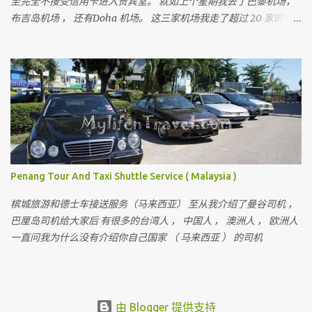
至完全不接受信用卡进入贵宾室。 就如上个星期我去了巴黎机场，
布吉岛机场 ， 还有Doha 机场。 这三家机场我走了超过 20 家的机
场贵宾室。 没有一家接受马来西亚信用卡， 没有一家。 无论你用的
是多么顶级的信用卡。（除了 American Express Platinum ） 所以
出到国外， 可以进入机场贵宾室最长见的有几种方法。 就是你要有
至少这三张卡的其中一张。 Lounge Key ，Dragon Pass 或 Priority
Pass 。 是全球机场最常见也是被的机场贵宾卡。。 我相信不少人会
问， 到底那一张是最好。 这三张卡我都有，对我来说没有所谓最好
的。 就比如我到了 Doha ， Priority Pass 只有三家贵宾室选择。 而
Dragon Pass 是最多， 有 7 家选择，甚至包括免费按摩。 那是不是
Priority Pass 是最差， 其实不是。 就看你前往的机场。。。 当然如
Penang Tour And Taxi Shuttle Service ( Malaysia )
果这三张卡全部都有是最好。。。 可以先去按摩， 按摩后去用餐，
用餐后还可以开个私人房间休息。 长时间转机还可以体验到不一样
槟城旅游和德士车接送服务（马来西亚） 至从我介绍了曼谷司机 ，
的贵宾室。 至于要如何申请到这些国外被公认的机场贵宾卡 ？？
巴厘岛司机给大家后 有很多的台湾人 ， 中国人 ， 澳洲人 ， 欧洲人
Dragon pass 我之前分享过， 而且还是免年费。 查看这里 ：
一直问我为什么没有介绍你自己国家 （ 马来西亚 ） 的司机
https://bit.ly/42lT0nV 至于 Lounge Key 及 Priority Pass 的功能我之
后也会分享出来。 Priority Pass 对我来说是申请这么多信用卡中，
我给到最多最贵年费的一张。 很多人问我， 值得给年费吗。。。 这
就要看你用的次数。如我的卡是无限量进入。 如果一年里用超过 10
由 Blogger 提供支持