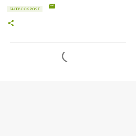
FACEBOOK POST
评
论