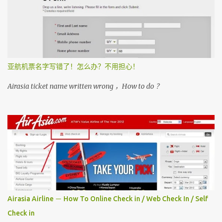
亚航机票名字写错了！怎么办？不用担心！
Airasia ticket name written wrong ，How to do ？
Airasia Airline － How To Online Check in / Web Check In / Self
Check in