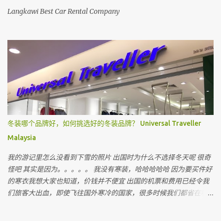
Langkawi Best Car Rental Company
冬装哪个品牌好，如何挑选好的冬装品牌？ Universal Traveller
Malaysia
我的游记里怎么没看到下雪的照片 出国时为什么不选择冬天呢 很奇
怪吧 其实是因为。。。。。 我没有寒装，哈哈哈哈哈 因为要买件好
的寒衣我想大家也知道，价钱并不便宜 出国的机票和费用已经令我
们旅客大出血，即使飞往国外寒冷的国家，很多时候我们都省在哪
里呢 ？ 就是省在买寒衣，如果亲戚朋友有，和他们借，对不对 最近
听到很多朋友说上网买会比较值得 但很多我认识的朋友上网买后，