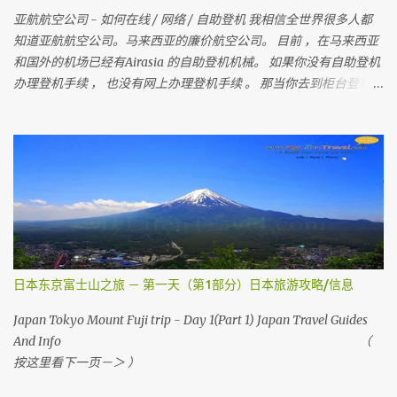
亚航航空公司 - 如何在线 / 网络 / 自助登机 我相信全世界很多人都
知道亚航航空公司。马来西亚的廉价航空公司。 目前 ，在马来西亚
和国外的机场已经有Airasia 的自助登机机械。 如果你没有自助登机
办理登机手续 ， 也没有网上办理登机手续 。 那当你去到柜台登机时
是要多给额外的手续费 。 所以 ， 记得在去机场前在家里自己做自助
登机 。 要怎样做？？ 今天我就来教教大家 请记住，你可以在起飞时
间前四小时网上办理登机手续 。四小时后 ，就需要到机场自助登机
机械办理登机手续。 国内航班如吉隆坡，古晋，哥打京那巴鲁，柔
佛，槟城等等前，在1个小时前还可以网上办理登机手续。 （
Airasia 会任何时刻会有变动 ， 请上网检查 ） 首先，去 亚洲航空网
站 。 然后你会看到 Web Check in ， 按它
日本东京富士山之旅 － 第一天（第1部分）日本旅游攻略/信息
Japan Tokyo Mount Fuji trip - Day 1(Part 1) Japan Travel Guides
And Info （
按这里看下一页－＞ ）