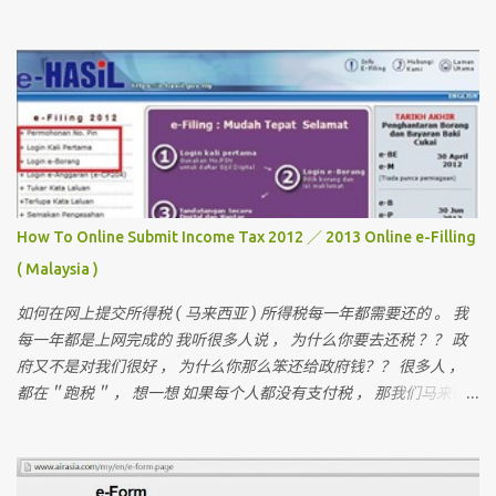
欢迎你们来作客 首先要介绍这次曼谷的“团员”和说明关于曼谷的某
些东西 我一直有带朋友出国玩 （ 但我不是导游 ） 最多的一次是带
十六个人 。 这次是七个人 （ 包括我 ）但。。。对我来说 ， 这次是
最困难的一次 。 为什么？？？？ 看看相片先 。
How To Online Submit Income Tax 2012 ／ 2013 Online e-Filling
( Malaysia )
如何在网上提交所得税 ( 马来西亚 ) 所得税每一年都需要还的 。 我
每一年都是上网完成的 我听很多人说 ， 为什么你要去还税 ？？ 政
府又不是对我们很好 ， 为什么你那么笨还给政府钱？？ 很多人 ，
都在＂跑税＂ ， 想一想 如果每个人都没有支付税 ， 那我们马来西
亚人是不是不能成功？ 我们孩子上学是免费的 ， 去政府医院是不用
付钱