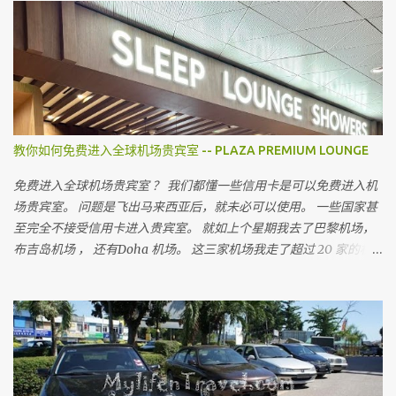
都会建议我不要上网买，为什么呢
教你如何免费进入全球机场贵宾室 -- PLAZA PREMIUM LOUNGE
免费进入全球机场贵宾室 ？ 我们都懂一些信用卡是可以免费进入机
场贵宾室。 问题是飞出马来西亚后，就未必可以使用。 一些国家甚
至完全不接受信用卡进入贵宾室。 就如上个星期我去了巴黎机场，
布吉岛机场 ， 还有Doha 机场。 这三家机场我走了超过 20 家的机
场贵宾室。 没有一家接受马来西亚信用卡， 没有一家。 无论你用的
是多么顶级的信用卡。（除了 American Express Platinum ） 所以
出到国外， 可以进入机场贵宾室最长见的有几种方法。 就是你要有
至少这三张卡的其中一张。 Lounge Key ，Dragon Pass 或 Priority
Pass 。 是全球机场最常见也是被的机场贵宾卡。。 我相信不少人会
问， 到底那一张是最好。 这三张卡我都有，对我来说没有所谓最好