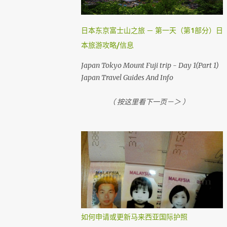
，就需要到机场自助登机机械办理登机手续。
国内航班如吉隆坡，古晋，哥打京那巴鲁，柔
佛，槟城等等前，在1个小时前还可以网上办
日本东京富士山之旅 － 第一天（第1部分）日
理登机手续。 （ Airasia 会任何时刻会有变动
本旅游攻略/信息
， 请上网检查 ） 首先，去 亚洲航空网站 。
然后你会看到 Web Check in ， 按它
Japan Tokyo Mount Fuji trip - Day 1(Part 1)
Japan Travel Guides And Info
（ 按这里看下一页－＞ ）
如何申请或更新马来西亚国际护照