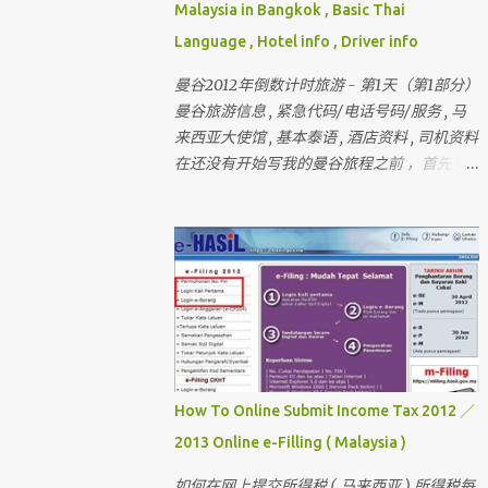
Malaysia in Bangkok , Basic Thai
Language , Hotel info , Driver info
曼谷2012年倒数计时旅游 - 第1天（第1部分）
曼谷旅游信息 , 紧急代码/电话号码/服务 , 马
来西亚大使馆 , 基本泰语 , 酒店资料 , 司机资料
在还没有开始写我的曼谷旅程之前 ，首先先
介绍和讲解曼谷的旅游信息和其它的资料 还
有我刚刚完成的 － 巴黎和伦敦三个星期旅行
， 欢迎你们来作客 首先要介绍这次曼谷的“团
员”和说明关于曼谷的某些东西 我一直有带朋
友出国玩 （ 但我不是导游 ） 最多的一次是带
十六个人 。 这次是七个人 （ 包括我 ）
但。。。对我来说 ， 这次是最困难的一次 。
为什么？？？？ 看看相片先 。
How To Online Submit Income Tax 2012 ／
2013 Online e-Filling ( Malaysia )
如何在网上提交所得税 ( 马来西亚 ) 所得税每