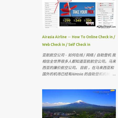
Airasia Airline － How To Online Check in /
Web Check In / Self Check in
亚航航空公司 - 如何在线 / 网络 / 自助登机 我
相信全世界很多人都知道亚航航空公司。马来
西亚的廉价航空公司。 目前 ，在马来西亚和
国外的机场已经有Airasia 的自助登机机械。
如果你没有自助登机办理登机手续 ， 也没有
网上办理登机手续 。 那当你去到柜台登机时
是要多给额外的手续费 。 所以 ， 记得在去机
场前在家里自己做自助登机 。 要怎样做？？
今天我就来教教大家 请记住，你可以在起飞
时间前四小时网上办理登机手续 。四小时后