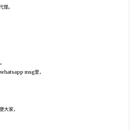
险代理。
。
tsapp msg里，
方便大家，