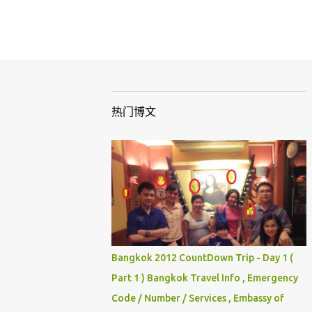
热门博文
Bangkok 2012 CountDown Trip - Day 1 (
Part 1 ) Bangkok Travel Info , Emergency
Code / Number / Services , Embassy of