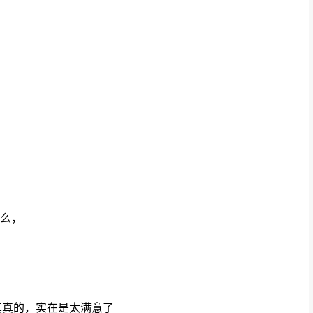
。
么，
说真真的，实在是太满意了