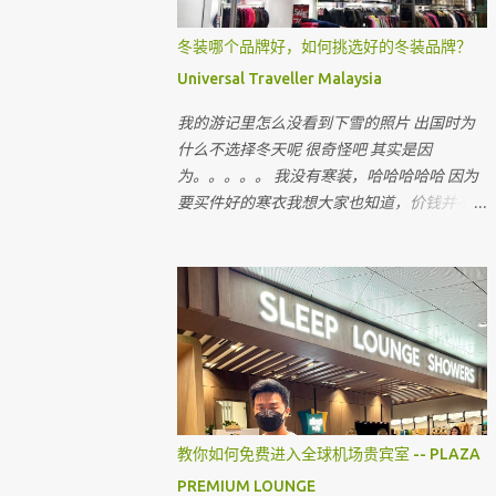
冬装哪个品牌好，如何挑选好的冬装品牌？
Universal Traveller Malaysia
我的游记里怎么没看到下雪的照片 出国时为
什么不选择冬天呢 很奇怪吧 其实是因
为。。。。。 我没有寒装，哈哈哈哈哈 因为
要买件好的寒衣我想大家也知道，价钱并不便
宜 出国的机票和费用已经令我们旅客大出
血，即使飞往国外寒冷的国家，很多时候我们
都省在哪里呢 ？ 就是省在买寒衣，如果亲戚
朋友有，和他们借，对不对 最近听到很多朋
友说上网买会比较值得 但很多我认识的朋友
上网买后，都会建议我不要上网买，为什么呢
教你如何免费进入全球机场贵宾室 -- PLAZA
PREMIUM LOUNGE