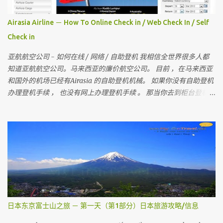
Airasia Airline － How To Online Check in / Web Check In / Self
Check in
亚航航空公司 - 如何在线 / 网络 / 自助登机 我相信全世界很多人都
知道亚航航空公司。马来西亚的廉价航空公司。 目前 ，在马来西亚
和国外的机场已经有Airasia 的自助登机机械。 如果你没有自助登机
办理登机手续 ， 也没有网上办理登机手续 。 那当你去到柜台登机时
是要多给额外的手续费 。 所以 ， 记得在去机场前在家里自己做自助
登机 。 要怎样做？？ 今天我就来教教大家 请记住，你可以在起飞时
间前四小时网上办理登机手续 。四小时后 ，就需要到机场自助登机
机械办理登机手续。 国内航班如吉隆坡，古晋，哥打京那巴鲁，柔
佛，槟城等等前，在1个小时前还可以网上办理登机手续。 （
Airasia 会任何时刻会有变动 ， 请上网检查 ） 首先，去 亚洲航空网
站 。 然后你会看到 Web Check in ， 按它
日本东京富士山之旅 － 第一天（第1部分）日本旅游攻略/信息