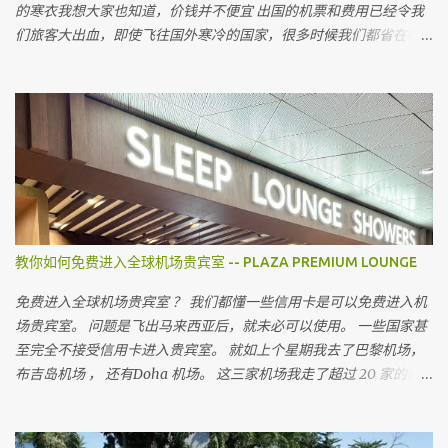
的寒衣我想大家也知道，价钱并不便宜 出国的机票和费用已经令我
们旅客大出血，即使飞往国外寒冷的国家，很多时候我们都省在哪
里呢 ？ 就是省在买寒衣，如果亲戚朋友有，和他们借，对不对 最近
听到很多朋友说上网买会比较值得 但很多我认识的朋友上网买后，
都会建议我不要上网买，为什么呢
教你如何免费进入全球机场贵宾室 -- PLAZA PREMIUM LOUNGE
免费进入全球机场贵宾室 ？ 我们都懂一些信用卡是可以免费进入机
场贵宾室。 问题是飞出马来西亚后，就未必可以使用。 一些国家甚
至完全不接受信用卡进入贵宾室。 就如上个星期我去了巴黎机场，
布吉岛机场 ， 还有Doha 机场。 这三家机场我走了超过 20 家的机
场贵宾室。 没有一家接受马来西亚信用卡， 没有一家。 无论你用的
是多么顶级的信用卡。（除了 American Express Platinum ） 所以
出到国外， 可以进入机场贵宾室最长见的有几种方法。 就是你要有