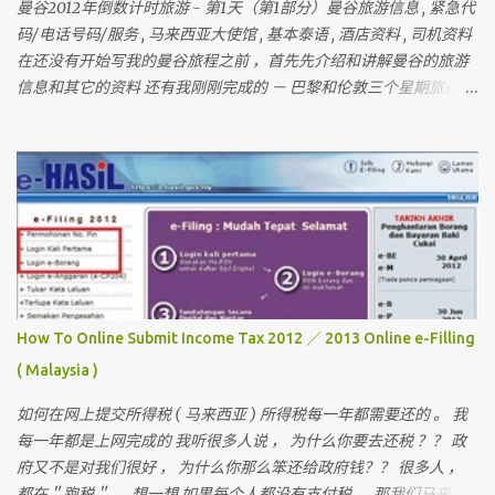
曼谷2012年倒数计时旅游 - 第1天（第1部分）曼谷旅游信息 , 紧急代
码/电话号码/服务 , 马来西亚大使馆 , 基本泰语 , 酒店资料 , 司机资料
在还没有开始写我的曼谷旅程之前 ，首先先介绍和讲解曼谷的旅游
信息和其它的资料 还有我刚刚完成的 － 巴黎和伦敦三个星期旅行 ，
欢迎你们来作客 首先要介绍这次曼谷的“团员”和说明关于曼谷的某
些东西 我一直有带朋友出国玩 （ 但我不是导游 ） 最多的一次是带
十六个人 。 这次是七个人 （ 包括我 ）但。。。对我来说 ， 这次是
最困难的一次 。 为什么？？？？ 看看相片先 。
How To Online Submit Income Tax 2012 ／ 2013 Online e-Filling
( Malaysia )
如何在网上提交所得税 ( 马来西亚 ) 所得税每一年都需要还的 。 我
每一年都是上网完成的 我听很多人说 ， 为什么你要去还税 ？？ 政
府又不是对我们很好 ， 为什么你那么笨还给政府钱？？ 很多人 ，
都在＂跑税＂ ， 想一想 如果每个人都没有支付税 ， 那我们马来西