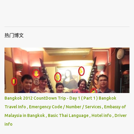
热门博文
Bangkok 2012 CountDown Trip - Day 1 ( Part 1 ) Bangkok
Travel Info , Emergency Code / Number / Services , Embassy of
Malaysia in Bangkok , Basic Thai Language , Hotel info , Driver
info