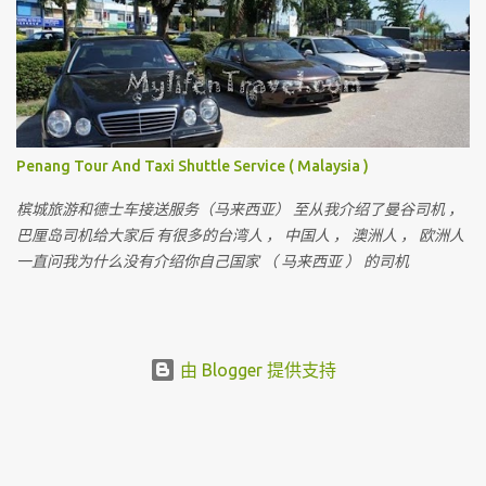
至少这三张卡的其中一张。 Lounge Key ，Dragon Pass 或 Priority
Pass 。 是全球机场最常见也是被的机场贵宾卡。。 我相信不少人会
问， 到底那一张是最好。 这三张卡我都有，对我来说没有所谓最好
的。 就比如我到了 Doha ， Priority Pass 只有三家贵宾室选择。 而
Dragon Pass 是最多， 有 7 家选择，甚至包括免费按摩。 那是不是
Priority Pass 是最差， 其实不是。 就看你前往的机场。。。 当然如
Penang Tour And Taxi Shuttle Service ( Malaysia )
果这三张卡全部都有是最好。。。 可以先去按摩， 按摩后去用餐，
用餐后还可以开个私人房间休息。 长时间转机还可以体验到不一样
槟城旅游和德士车接送服务（马来西亚） 至从我介绍了曼谷司机 ，
的贵宾室。 至于要如何申请到这些国外被公认的机场贵宾卡 ？？
巴厘岛司机给大家后 有很多的台湾人 ， 中国人 ， 澳洲人 ， 欧洲人
Dragon pass 我之前分享过， 而且还是免年费。 查看这里 ：
一直问我为什么没有介绍你自己国家 （ 马来西亚 ） 的司机
https://bit.ly/42lT0nV 至于 Lounge Key 及 Priority Pass 的功能我之
后也会分享出来。 Priority Pass 对我来说是申请这么多信用卡中，
我给到最多最贵年费的一张。 很多人问我， 值得给年费吗。。。 这
就要看你用的次数。如我的卡是无限量进入。 如果一年里用超过 10
由 Blogger 提供支持
次， 当然值得。 如果少过10次， 建议你自己上网买优惠 voucher 会
更加便宜。 一次的价格查看这里 ： https://bit.ly/3DZZDSV 如今年
才过了两个多星期， 我已经用了三次， 老婆用了三次， 就已经 6 次
了。 这些卡去到亚洲国家， 其实你都可以进到很不错的贵宾室， 甚