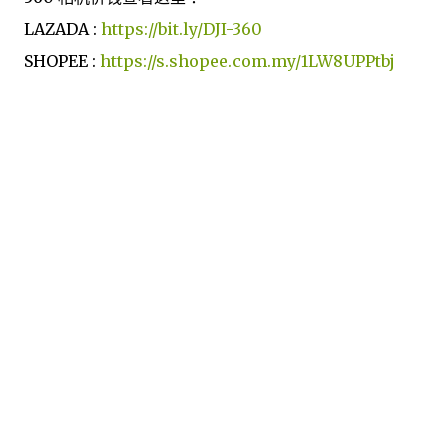
LAZADA :
https://bit.ly/DJI-360
SHOPEE :
https://s.shopee.com.my/1LW8UPPtbj