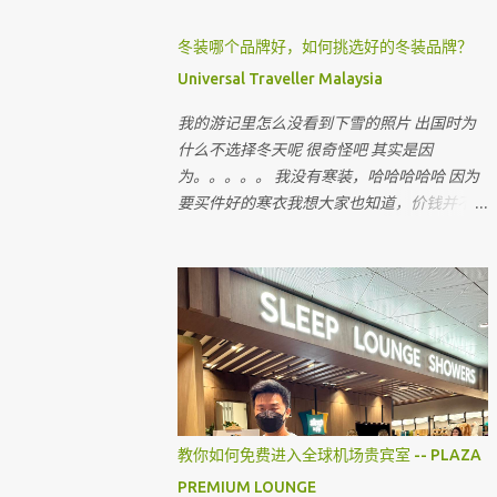
冬装哪个品牌好，如何挑选好的冬装品牌？
Universal Traveller Malaysia
我的游记里怎么没看到下雪的照片 出国时为
什么不选择冬天呢 很奇怪吧 其实是因
为。。。。。 我没有寒装，哈哈哈哈哈 因为
要买件好的寒衣我想大家也知道，价钱并不便
宜 出国的机票和费用已经令我们旅客大出
血，即使飞往国外寒冷的国家，很多时候我们
都省在哪里呢 ？ 就是省在买寒衣，如果亲戚
朋友有，和他们借，对不对 最近听到很多朋
友说上网买会比较值得 但很多我认识的朋友
上网买后，都会建议我不要上网买，为什么呢
教你如何免费进入全球机场贵宾室 -- PLAZA
PREMIUM LOUNGE