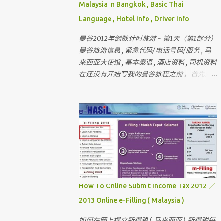
Malaysia in Bangkok , Basic Thai
Language , Hotel info , Driver info
曼谷2012年倒数计时旅游 - 第1天（第1部分）
曼谷旅游信息 , 紧急代码/电话号码/服务 , 马
来西亚大使馆 , 基本泰语 , 酒店资料 , 司机资料
在还没有开始写我的曼谷旅程之前 ，首先先
介绍和讲解曼谷的旅游信息和其它的资料 还
有我刚刚完成的 － 巴黎和伦敦三个星期旅行
， 欢迎你们来作客 首先要介绍这次曼谷的“团
员”和说明关于曼谷的某些东西 我一直有带朋
友出国玩 （ 但我不是导游 ） 最多的一次是带
十六个人 。 这次是七个人 （ 包括我 ）
但。。。对我来说 ， 这次是最困难的一次 。
为什么？？？？ 看看相片先 。
How To Online Submit Income Tax 2012 ／
2013 Online e-Filling ( Malaysia )
如何在网上提交所得税 ( 马来西亚 ) 所得税每