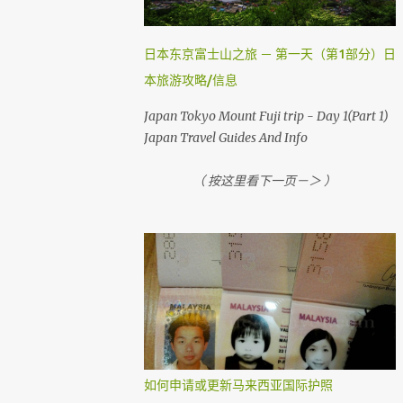
，就需要到机场自助登机机械办理登机手续。
国内航班如吉隆坡，古晋，哥打京那巴鲁，柔
佛，槟城等等前，在1个小时前还可以网上办
日本东京富士山之旅 － 第一天（第1部分）日
理登机手续。 （ Airasia 会任何时刻会有变动
本旅游攻略/信息
， 请上网检查 ） 首先，去 亚洲航空网站 。
然后你会看到 Web Check in ， 按它
Japan Tokyo Mount Fuji trip - Day 1(Part 1)
Japan Travel Guides And Info
（ 按这里看下一页－＞ ）
如何申请或更新马来西亚国际护照