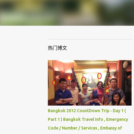
热门博文
Bangkok 2012 CountDown Trip - Day 1 (
Part 1 ) Bangkok Travel Info , Emergency
Code / Number / Services , Embassy of