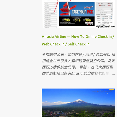
Airasia Airline － How To Online Check in /
Web Check In / Self Check in
亚航航空公司 - 如何在线 / 网络 / 自助登机 我
相信全世界很多人都知道亚航航空公司。马来
西亚的廉价航空公司。 目前 ，在马来西亚和
国外的机场已经有Airasia 的自助登机机械。
如果你没有自助登机办理登机手续 ， 也没有
网上办理登机手续 。 那当你去到柜台登机时
是要多给额外的手续费 。 所以 ， 记得在去机
场前在家里自己做自助登机 。 要怎样做？？
今天我就来教教大家 请记住，你可以在起飞
时间前四小时网上办理登机手续 。四小时后