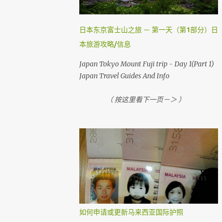
，就需要到机场自助登机机械办理登机手续。
国内航班如吉隆坡，古晋，哥打京那巴鲁，柔
佛，槟城等等前，在1个小时前还可以网上办
日本东京富士山之旅 － 第一天（第1部分）日
理登机手续。 （ Airasia 会任何时刻会有变动
本旅游攻略/信息
， 请上网检查 ） 首先，去 亚洲航空网站 。
然后你会看到 Web Check in ， 按它
Japan Tokyo Mount Fuji trip - Day 1(Part 1)
Japan Travel Guides And Info
（ 按这里看下一页－＞ ）
如何申请或更新马来西亚国际护照