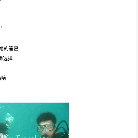
＂
着她的答复
让她选择
哈哈