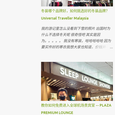
冬装哪个品牌好，如何挑选好的冬装品牌？
Universal Traveller Malaysia
我的游记里怎么没看到下雪的照片 出国时为
什么不选择冬天呢 很奇怪吧 其实是因
为。。。。。 我没有寒装，哈哈哈哈哈 因为
要买件好的寒衣我想大家也知道，价钱并不便
宜 出国的机票和费用已经令我们旅客大出
血，即使飞往国外寒冷的国家，很多时候我们
都省在哪里呢 ？ 就是省在买寒衣，如果亲戚
朋友有，和他们借，对不对 最近听到很多朋
友说上网买会比较值得 但很多我认识的朋友
上网买后，都会建议我不要上网买，为什么呢
教你如何免费进入全球机场贵宾室 -- PLAZA
PREMIUM LOUNGE