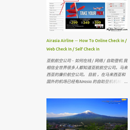
Airasia Airline － How To Online Check in /
Web Check In / Self Check in
亚航航空公司 - 如何在线 / 网络 / 自助登机 我
相信全世界很多人都知道亚航航空公司。马来
西亚的廉价航空公司。 目前 ，在马来西亚和
国外的机场已经有Airasia 的自助登机机械。
如果你没有自助登机办理登机手续 ， 也没有
网上办理登机手续 。 那当你去到柜台登机时
是要多给额外的手续费 。 所以 ， 记得在去机
场前在家里自己做自助登机 。 要怎样做？？
今天我就来教教大家 请记住，你可以在起飞
时间前四小时网上办理登机手续 。四小时后