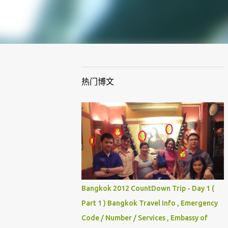
热门博文
Bangkok 2012 CountDown Trip - Day 1 (
Part 1 ) Bangkok Travel Info , Emergency
Code / Number / Services , Embassy of