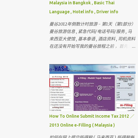
Malaysia in Bangkok , Basic Thai
Language , Hotel info , Driver info
曼谷2012年倒数计时旅游 - 第1天（第1部分）
曼谷旅游信息 , 紧急代码/电话号码/服务 , 马
来西亚大使馆 , 基本泰语 , 酒店资料 , 司机资料
在还没有开始写我的曼谷旅程之前 ，首先先
介绍和讲解曼谷的旅游信息和其它的资料 还
有我刚刚完成的 － 巴黎和伦敦三个星期旅行
， 欢迎你们来作客 首先要介绍这次曼谷的“团
员”和说明关于曼谷的某些东西 我一直有带朋
友出国玩 （ 但我不是导游 ） 最多的一次是带
十六个人 。 这次是七个人 （ 包括我 ）
但。。。对我来说 ， 这次是最困难的一次 。
为什么？？？？ 看看相片先 。
How To Online Submit Income Tax 2012 ／
2013 Online e-Filling ( Malaysia )
如何在网上提交所得税 ( 马来西亚 ) 所得税每