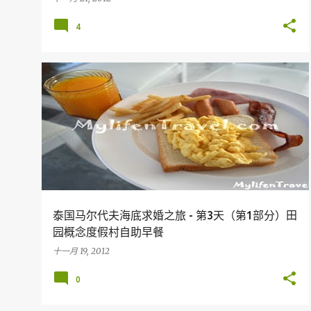
4
假期
旅行
美食
KOH LIPE
THAILAND
泰国马尔代夫海底求婚之旅 - 第3天（第1部分）田
园概念度假村自助早餐
十一月 19, 2012
0