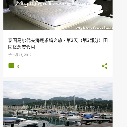
泰国马尔代夫海底求婚之旅 - 第2天（第3部分）田
园概念度假村
十一月 13, 2012
0
假期
旅行
马来西亚旅游胜地
KOH LIPE
LANGKAWI
THAILAND
+