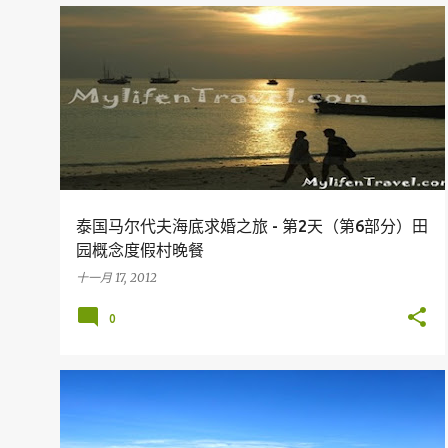
假期
旅行
美食
HOTEL
KOH LIPE
THAILAND
泰国马尔代夫海底求婚之旅 - 第2天（第6部分）田
园概念度假村晚餐
十一月 17, 2012
0
假期
旅行
DIVING
KOH LIPE
THAILAND