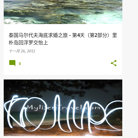
泰国马尔代夫海底求婚之旅 - 第4天（第2部分）里
朴岛回浮罗交怡上
十一月 26, 2012
0
假期
旅行
美食
KOH LIPE
THAILAND