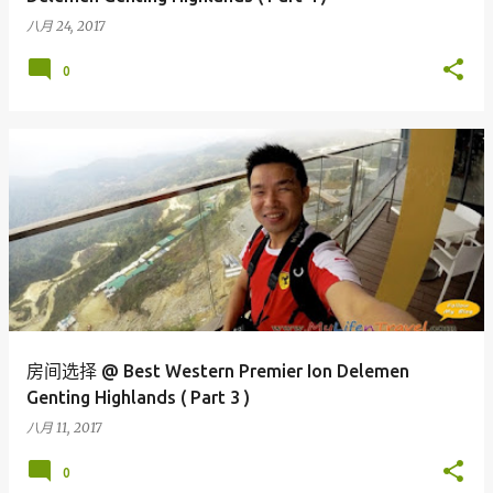
八月 24, 2017
0
房间选择 @ Best Western Premier Ion Delemen
Genting Highlands ( Part 3 )
八月 11, 2017
0