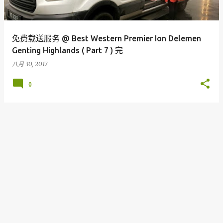
免费载送服务 @ Best Western Premier Ion Delemen
Genting Highlands ( Part 7 ) 完
八月 30, 2017
0