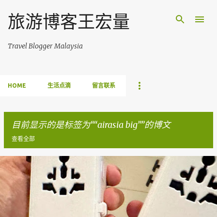
跳至主要内容
旅游博客王宏量
Travel Blogger Malaysia
HOME
生活点滴
留言联系
目前显示的是标签为“
airasia big
”的博文
查看全部
博
文