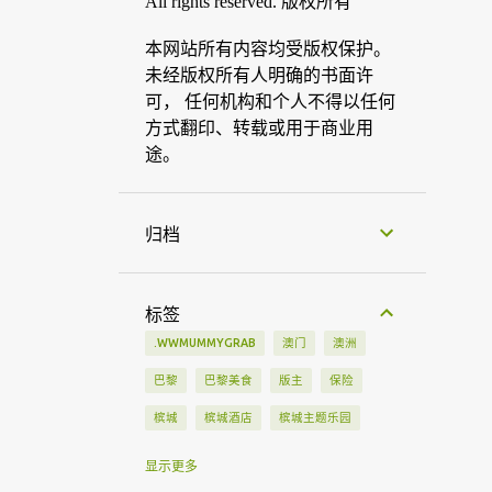
All rights reserved. 版权所有
本网站所有内容均受版权保护。
未经版权所有人明确的书面许
可， 任何机构和个人不得以任何
方式翻印、转载或用于商业用
途。
归档
标签
.WWMUMMYGRAB
澳门
澳洲
巴黎
巴黎美食
版主
保险
槟城
槟城酒店
槟城主题乐园
部落格教学
产品分享
超级跑车
显示更多