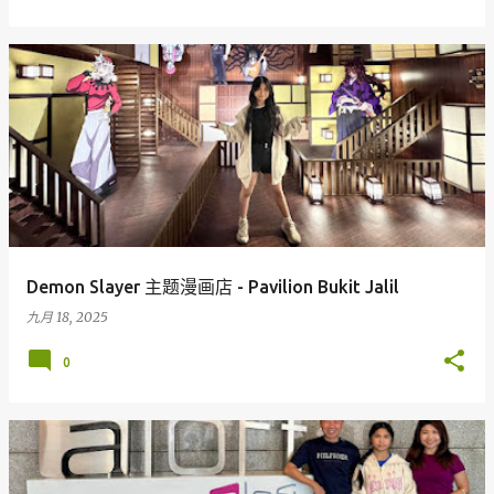
Demon Slayer 主题漫画店 - Pavilion Bukit Jalil
九月 18, 2025
0