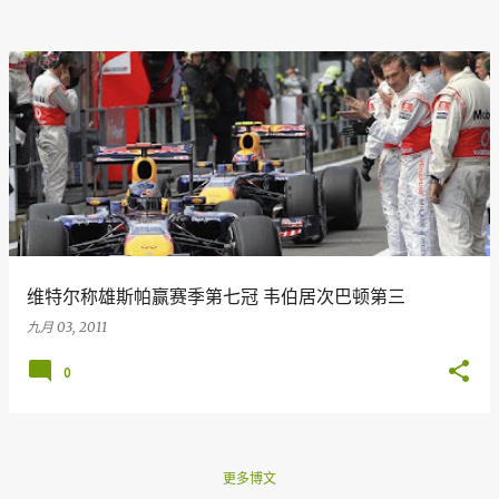
维特尔称雄斯帕赢赛季第七冠 韦伯居次巴顿第三
九月 03, 2011
0
更多博文