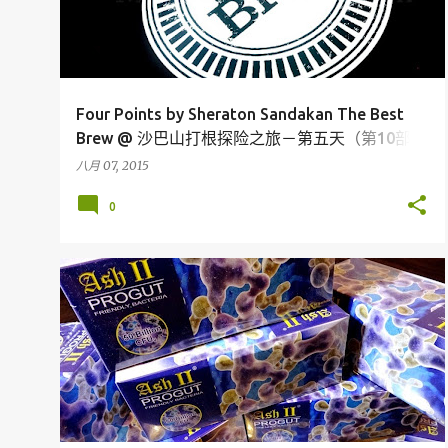
Four Points by Sheraton Sandakan The Best
Brew @ 沙巴山打根探险之旅－第五天（第10部
分）
八月 07, 2015
0
上网
我的产品