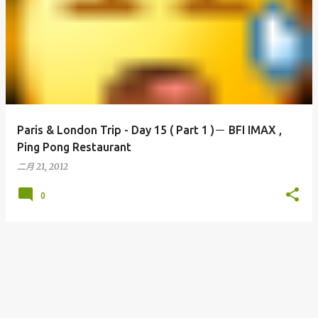
Paris & London Trip - Day 15 ( Part 1 )－ BFI IMAX ,
Ping Pong Restaurant
二月 21, 2012
0