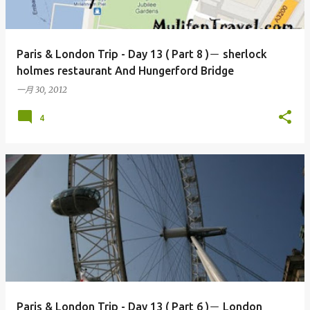
Paris & London Trip - Day 13 ( Part 8 )－ sherlock
holmes restaurant And Hungerford Bridge
一月 30, 2012
4
Paris & London Trip - Day 13 ( Part 6 )－ London