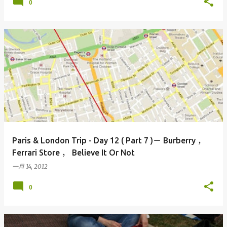
0
Paris & London Trip - Day 12 ( Part 7 )－ Burberry ，
Ferrari Store ， Believe It Or Not
一月 14, 2012
0