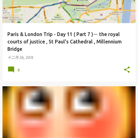
Paris & London Trip - Day 11 ( Part 7 )－ the royal
courts of justice , St Paul's Cathedral , Millennium
Bridge
十二月 26, 2011
0