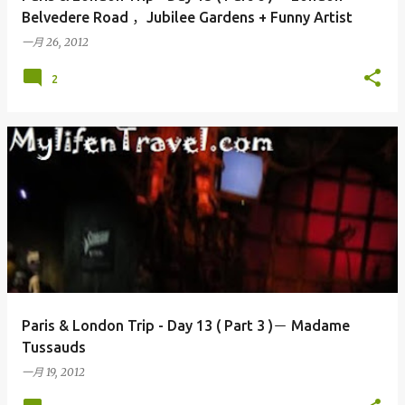
Belvedere Road ，Jubilee Gardens + Funny Artist
一月 26, 2012
2
Paris & London Trip - Day 13 ( Part 3 )－ Madame
Tussauds
一月 19, 2012