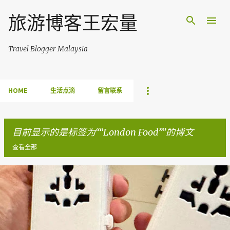
跳至主要内容
旅游博客王宏量
Travel Blogger Malaysia
HOME
生活点滴
留言联系
目前显示的是标签为“
London Food
”的博文
查看全部
博
文