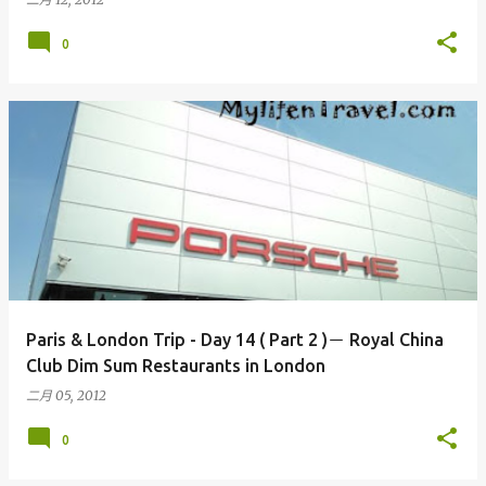
0
Paris & London Trip - Day 14 ( Part 2 )－ Royal China
Club Dim Sum Restaurants in London
二月 05, 2012
0