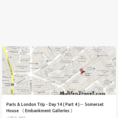
Paris & London Trip - Day 14 ( Part 4 )－ Somerset
House （ Embankment Galleries ）
二月 12, 2012