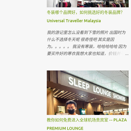
冬装哪个品牌好，如何挑选好的冬装品牌？
Universal Traveller Malaysia
我的游记里怎么没看到下雪的照片 出国时为
什么不选择冬天呢 很奇怪吧 其实是因
为。。。。。 我没有寒装，哈哈哈哈哈 因为
要买件好的寒衣我想大家也知道，价钱并不便
宜 出国的机票和费用已经令我们旅客大出
血，即使飞往国外寒冷的国家，很多时候我们
都省在哪里呢 ？ 就是省在买寒衣，如果亲戚
朋友有，和他们借，对不对 最近听到很多朋
友说上网买会比较值得 但很多我认识的朋友
上网买后，都会建议我不要上网买，为什么呢
教你如何免费进入全球机场贵宾室 -- PLAZA
PREMIUM LOUNGE