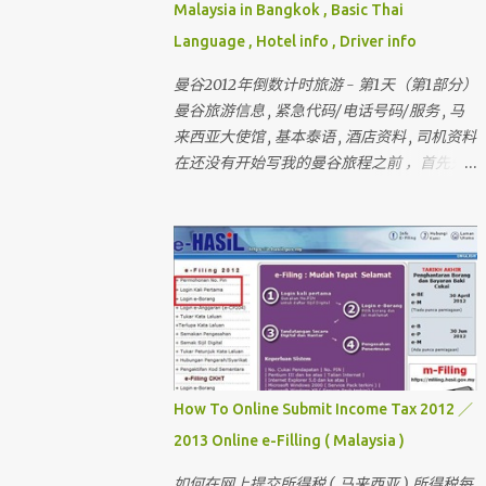
Malaysia in Bangkok , Basic Thai
Language , Hotel info , Driver info
曼谷2012年倒数计时旅游 - 第1天（第1部分）
曼谷旅游信息 , 紧急代码/电话号码/服务 , 马
来西亚大使馆 , 基本泰语 , 酒店资料 , 司机资料
在还没有开始写我的曼谷旅程之前 ，首先先
介绍和讲解曼谷的旅游信息和其它的资料 还
有我刚刚完成的 － 巴黎和伦敦三个星期旅行
， 欢迎你们来作客 首先要介绍这次曼谷的“团
员”和说明关于曼谷的某些东西 我一直有带朋
友出国玩 （ 但我不是导游 ） 最多的一次是带
十六个人 。 这次是七个人 （ 包括我 ）
但。。。对我来说 ， 这次是最困难的一次 。
为什么？？？？ 看看相片先 。
How To Online Submit Income Tax 2012 ／
2013 Online e-Filling ( Malaysia )
如何在网上提交所得税 ( 马来西亚 ) 所得税每