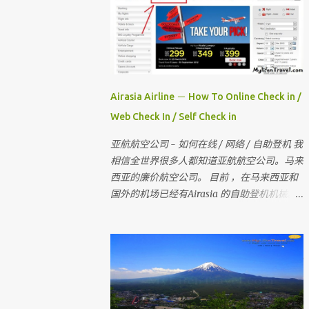
Airasia Airline － How To Online Check in /
Web Check In / Self Check in
亚航航空公司 - 如何在线 / 网络 / 自助登机 我
相信全世界很多人都知道亚航航空公司。马来
西亚的廉价航空公司。 目前 ，在马来西亚和
国外的机场已经有Airasia 的自助登机机械。
如果你没有自助登机办理登机手续 ， 也没有
网上办理登机手续 。 那当你去到柜台登机时
是要多给额外的手续费 。 所以 ， 记得在去机
场前在家里自己做自助登机 。 要怎样做？？
今天我就来教教大家 请记住，你可以在起飞
时间前四小时网上办理登机手续 。四小时后