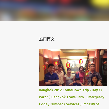
热门博文
Bangkok 2012 CountDown Trip - Day 1 (
Part 1 ) Bangkok Travel Info , Emergency
Code / Number / Services , Embassy of