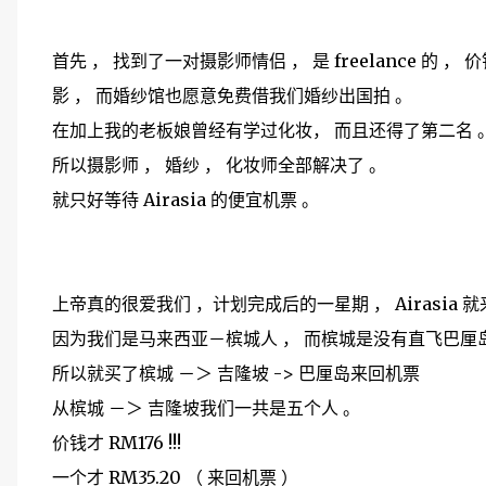
首先 ， 找到了一对摄影师情侣 ， 是 freelance 
影 ， 而婚纱馆也愿意免费借我们婚纱出国拍 。
在加上我的老板娘曾经有学过化妆， 而且还得了第二名 
所以摄影师 ， 婚纱 ， 化妆师全部解决了 。
就只好等待 Airasia 的便宜机票 。
上帝真的很爱我们 ，计划完成后的一星期 ， Airasia 就来
因为我们是马来西亚－槟城人 ， 而槟城是没有直飞巴厘
所以就买了槟城 －＞ 吉隆坡 -> 巴厘岛来回机票
从槟城 －＞ 吉隆坡我们一共是五个人 。
价钱才 RM176 !!!
一个才 RM35.20 （ 来回机票 ）