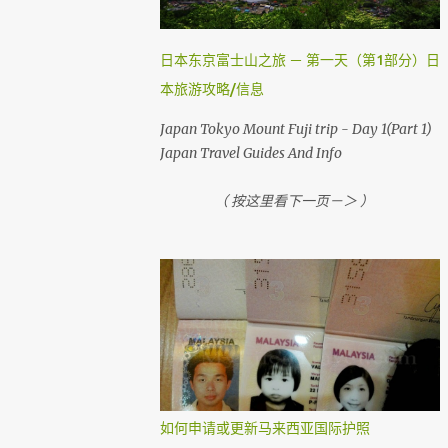
，就需要到机场自助登机机械办理登机手续。
国内航班如吉隆坡，古晋，哥打京那巴鲁，柔
佛，槟城等等前，在1个小时前还可以网上办
日本东京富士山之旅 － 第一天（第1部分）日
理登机手续。 （ Airasia 会任何时刻会有变动
本旅游攻略/信息
， 请上网检查 ） 首先，去 亚洲航空网站 。
然后你会看到 Web Check in ， 按它
Japan Tokyo Mount Fuji trip - Day 1(Part 1)
Japan Travel Guides And Info
（ 按这里看下一页－＞ ）
如何申请或更新马来西亚国际护照