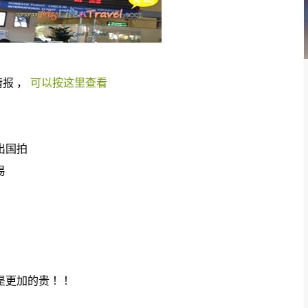
报 ，
可以按这里查看
出国拍
易
是更加的贵 ！！