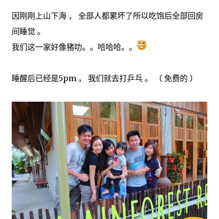
因刚刚上山下海 ， 全部人都累坏了所以吃饱后全部回房
间睡觉 。
我们这一家好像猪叻。。哈哈哈。。
睡醒后已经是5pm ， 我们就去打乒乓 。 （ 免费的 ）