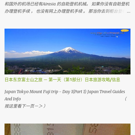
和国外的机场已经有Airasia 的自助登机机械。 如果你没有自助登机
办理登机手续 ， 也没有网上办理登机手续 。 那当你去到柜台登机时
是要多给额外的手续费 。 所以 ， 记得在去机场前在家里自己做自助
登机 。 要怎样做？？ 今天我就来教教大家 请记住，你可以在起飞时
间前四小时网上办理登机手续 。四小时后 ，就需要到机场自助登机
机械办理登机手续。 国内航班如吉隆坡，古晋，哥打京那巴鲁，柔
佛，槟城等等前，在1个小时前还可以网上办理登机手续。 （
Airasia 会任何时刻会有变动 ， 请上网检查 ） 首先，去 亚洲航空网
站 。 然后你会看到 Web Check in ， 按它
日本东京富士山之旅 － 第一天（第1部分）日本旅游攻略/信息
Japan Tokyo Mount Fuji trip - Day 1(Part 1) Japan Travel Guides
And Info （
按这里看下一页－＞ ）