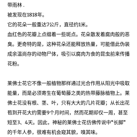
带雨林 .
被发现在1818年。
它的花朵一般重达7公斤，直径约1米。
血红色的花瓣上点缀着一些斑点。花朵散发着腐肉般的恶
臭。更奇特的是，这种花朵还能释放热量，可能借此伪装
成余温尚存的动物尸体，吸引以腐肉为食的昆虫前来传播
花粉。
莱佛士花它不像一般植物那样通过光合作用从阳光中吸取
能量，而是必须寄生在葡萄藤之类的热带藤脉植物上。莱
佛士花没有根、茎、叶，只有大大的几片花瓣；从长出花
苞到开花大约需要9个月时间，然而花期却仅一周，甚至
短至3、4天。因此，神秘的莱佛士花仿佛传说中“长脚”
的千年人参，很难有机会窥其貌，嗅其味。