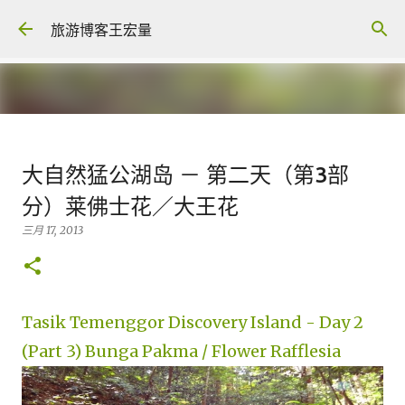
跳至主要内容
旅游博客王宏量
各大电脑专家公认最强的 -- Dual
大自然猛公湖岛 － 第二天（第3部
screen Laptop
分）莱佛士花／大王花
八月 06, 2026
FACEBOOK POST
三月 17, 2013
0
Tasik Temenggor Discovery Island - Day 2
(Part 3) Bunga Pakma / Flower Rafflesia