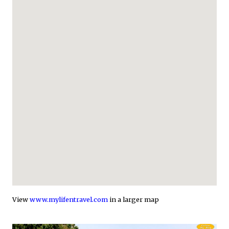
View
www.mylifentravel.com
in a larger map