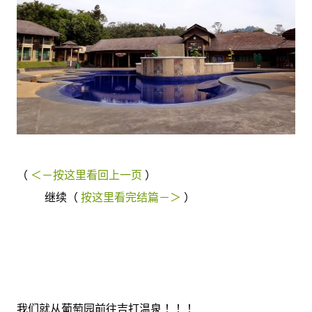
（
＜－按这里看回上一页
）
继续（
按这里看完结篇－＞
）
我们就从葡萄园前往吉打温泉 ！！！