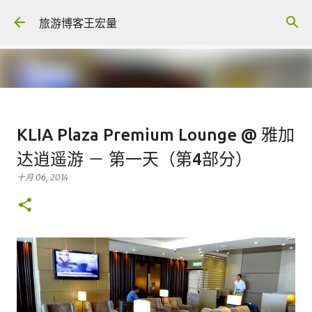
跳至主要内容
旅游博客王宏量
各大电脑专家公认最强的 -- Dual
KLIA Plaza Premium Lounge @ 雅加
screen Laptop
达逍遥游 － 第一天（第4部分）
八月 06, 2026
FACEBOOK POST
十月 06, 2014
0