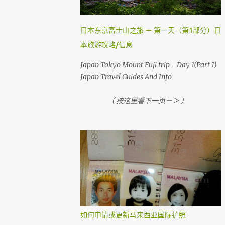
，就需要到机场自助登机机械办理登机手续。
国内航班如吉隆坡，古晋，哥打京那巴鲁，柔
佛，槟城等等前，在1个小时前还可以网上办
日本东京富士山之旅 － 第一天（第1部分）日
理登机手续。 （ Airasia 会任何时刻会有变动
本旅游攻略/信息
， 请上网检查 ） 首先，去 亚洲航空网站 。
然后你会看到 Web Check in ， 按它
Japan Tokyo Mount Fuji trip - Day 1(Part 1)
Japan Travel Guides And Info
（ 按这里看下一页－＞ ）
如何申请或更新马来西亚国际护照