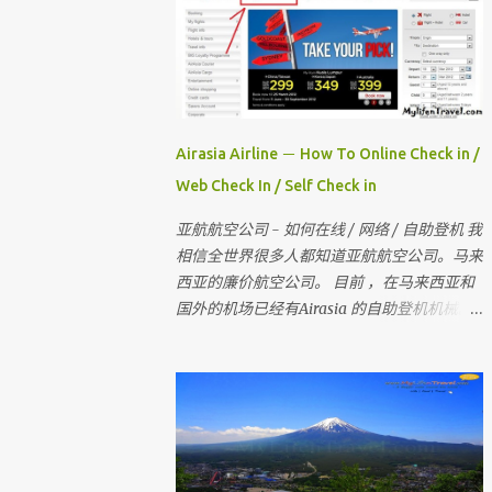
Airasia Airline － How To Online Check in /
Web Check In / Self Check in
亚航航空公司 - 如何在线 / 网络 / 自助登机 我
相信全世界很多人都知道亚航航空公司。马来
西亚的廉价航空公司。 目前 ，在马来西亚和
国外的机场已经有Airasia 的自助登机机械。
如果你没有自助登机办理登机手续 ， 也没有
网上办理登机手续 。 那当你去到柜台登机时
是要多给额外的手续费 。 所以 ， 记得在去机
场前在家里自己做自助登机 。 要怎样做？？
今天我就来教教大家 请记住，你可以在起飞
时间前四小时网上办理登机手续 。四小时后