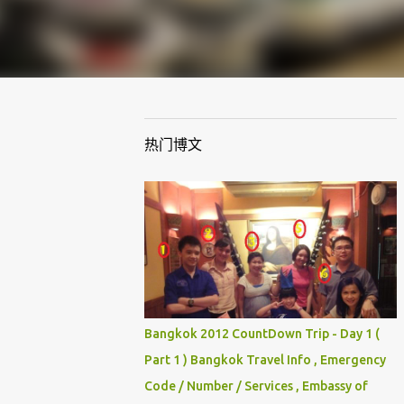
热门博文
Bangkok 2012 CountDown Trip - Day 1 (
Part 1 ) Bangkok Travel Info , Emergency
Code / Number / Services , Embassy of