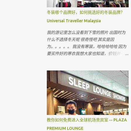
冬装哪个品牌好，如何挑选好的冬装品牌？
Universal Traveller Malaysia
我的游记里怎么没看到下雪的照片 出国时为
什么不选择冬天呢 很奇怪吧 其实是因
为。。。。。 我没有寒装，哈哈哈哈哈 因为
要买件好的寒衣我想大家也知道，价钱并不便
宜 出国的机票和费用已经令我们旅客大出
血，即使飞往国外寒冷的国家，很多时候我们
都省在哪里呢 ？ 就是省在买寒衣，如果亲戚
朋友有，和他们借，对不对 最近听到很多朋
友说上网买会比较值得 但很多我认识的朋友
上网买后，都会建议我不要上网买，为什么呢
教你如何免费进入全球机场贵宾室 -- PLAZA
PREMIUM LOUNGE