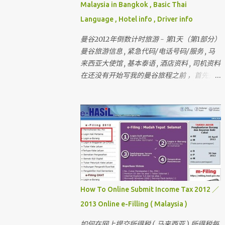
Malaysia in Bangkok , Basic Thai
Language , Hotel info , Driver info
曼谷2012年倒数计时旅游 - 第1天（第1部分）
曼谷旅游信息 , 紧急代码/电话号码/服务 , 马
来西亚大使馆 , 基本泰语 , 酒店资料 , 司机资料
在还没有开始写我的曼谷旅程之前 ，首先先
介绍和讲解曼谷的旅游信息和其它的资料 还
有我刚刚完成的 － 巴黎和伦敦三个星期旅行
， 欢迎你们来作客 首先要介绍这次曼谷的“团
员”和说明关于曼谷的某些东西 我一直有带朋
友出国玩 （ 但我不是导游 ） 最多的一次是带
十六个人 。 这次是七个人 （ 包括我 ）
但。。。对我来说 ， 这次是最困难的一次 。
为什么？？？？ 看看相片先 。
How To Online Submit Income Tax 2012 ／
2013 Online e-Filling ( Malaysia )
如何在网上提交所得税 ( 马来西亚 ) 所得税每